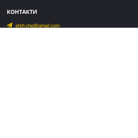
КОНТАКТИ
ehrh.che@gmail.com
+38 (0462) 610-508
ДОНОРИ
Фонд домів прав людини
МЕНЮ
Про нас