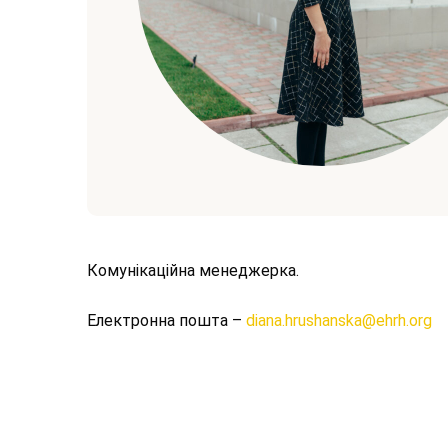
Комунікаційна менеджерка.
Електронна пошта –
diana.hrushanska@ehrh.org