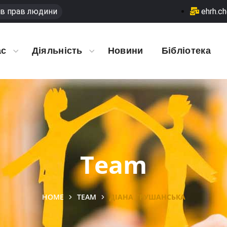
в прав людини
ehrh.c
ас
Діяльність
Новини
Бібліотека
Team
HOME
TEAM
ДІАНА ГРУШАНСЬКА