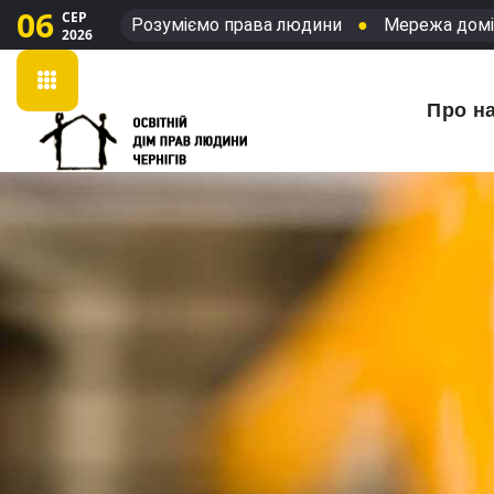
06
СЕР
Розуміємо права людини
●
Мережа домі
2026
Про н