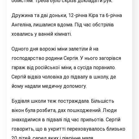
обійстям. Треба було скрізь докладати рук.
Дружина та дві доньки, 12-річна Кіра та 6-річна
Ангеліна, лишалися вдома. Під час обстрілів
ховались у ванній кімнаті.
Одного дня ворожі міни залетіли й на
господарство родини Сергія. У нього загорівся
гараж від російської міни, а сусіда поранило.
Сергій відвіз чоловіка до підвалу в школу, де
йому надали медичну допомогу.
Будівля школи теж постраждала. Більшість
вікон була розбита, дах пошкоджений. Люди
знаходилися в підвалі під час прильотів. Сергій
говорить, що в укритті переховувалось близько
20 дітей, серед яких і піврічне маля.