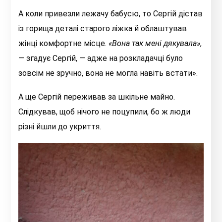
А коли привезли лежачу бабусю, то Сергій дістав
із горища деталі старого ліжка й облаштував
жінці комфортне місце.
«В
она так мені дякувала»
,
— згадує Сергій, — адже на розкладачці було
зовсім не зручно, вона не могла навіть встати».
А ще Сергій переживав за шкільне майно.
Слідкував, щоб нічого не поцупили, бо ж люди
різні йшли до укриття.