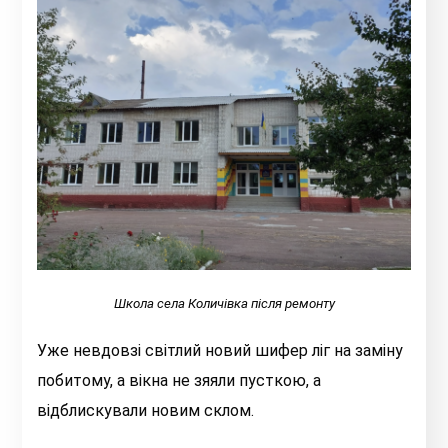
Школа села Количівка після ремонту
Уже невдовзі світлий новий шифер ліг на заміну
побитому, а вікна не зяяли пусткою, а
відблискували новим склом.