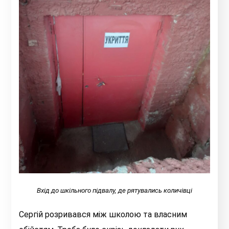
Вхід до шкільного підвалу, де рятувались количівці
Сергій розривався між школою та власним