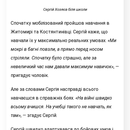
Сергій Хозяєв біля школи
Спочатку мобілізований пройшов навчання в
Житомирі та Костянтинівці. Сергій каже, що
навчали їх у максимально реальних умовах.
«М
и
мокрі в багні повзли, а прямо перед носом
стріляли. Спочатку було страшно, але за
невеличкий час нам давали максимум навичок»
, —
пригадує чоловік.
Але за словами Сергія насправді всього
навчаєшся в справжніх боях.
«На війні швидко
всьому вчишся. На учебці такого не навчать, як
там»
, — згадує Сергій.
Сергій швидко адаптувався до бойових умов і