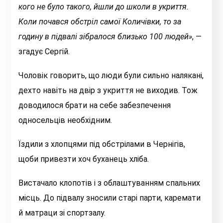
кого не було такого, йшли до школи в укриття.
Коли почався обстріл самої Количівки, то за
годину в підвалі зібралося близько 100 людей»
, —
згадує Сергій.
Чоловік говорить, що люди були сильно налякані,
дехто навіть на двір з укриття не виходив. Тож
доводилося брати на себе забезпечення
односельців необхідним.
Їздили з хлопцями під обстрілами в Чернігів,
щоби привезти хоч буханець хліба.
Вистачало клопотів і з облаштуванням спальних
місць. До підвалу зносили старі парти, каремати
й матраци зі спортзалу.