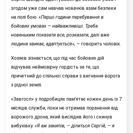
згодом уже сам навчав новачків азам безпеки
на полі бою. «
П
ерші години перебування в
бойових умовах — найважливіші. Треба
новеньким показати все, розказати, далі вже
людина звикає, адаптується»
,
— говорить чоловік.
Хозяєв зізнається, що під час бойових дій
відчував неймовірну гордість за те, що
причетний до спільної справи з вигнання ворога
з рідної землі.
«Завгосп» у подробицях пам’ятає кожен день із 7
місяців служби, поки не отримав поранення від
ворожого дрона, який вислідив його і скинув
вибухівку.
«Я
аж закипів, — ділиться Сергій, — я