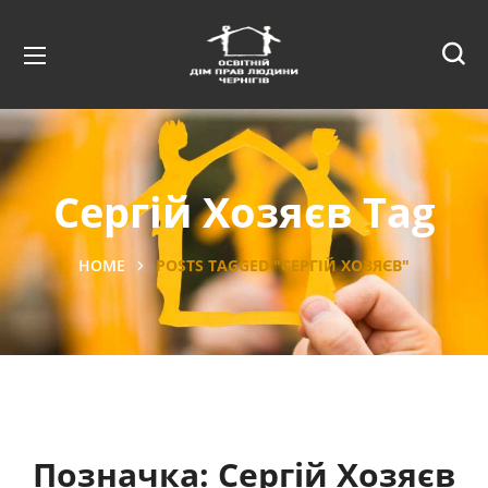
Сергій Хозяєв Tag
HOME
POSTS TAGGED "СЕРГІЙ ХОЗЯЄВ"
Позначка:
Сергій Хозяєв