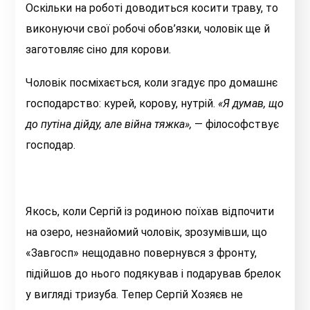
Оскільки на роботі доводиться косити траву, то
виконуючи свої робочі обов’язки, чоловік ще й
заготовляє сіно для корови.
Чоловік посміхається, коли згадує про домашнє
господарство: курей, корову, нутрій.
«Я
думав, що
до путіна дійду, але війна тяжка»
,
— філософствує
господар.
Якось, коли Сергій із родиною поїхав відпочити
на озеро, незнайомий чоловік, зрозумівши, що
«Завгосп» нещодавно повернувся з фронту,
підійшов до нього подякував і подарував брелок
у вигляді тризуба. Тепер Сергій Хозяєв не