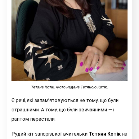
Тетяна Котік. Фото надане Тетяною Котік.
Є речі, які запам’ятовуються не тому, що були
страшними. А тому, що були звичайними — і
раптом перестали.
Рудий кіт запорізької вчительки
Тетяни Котік
на