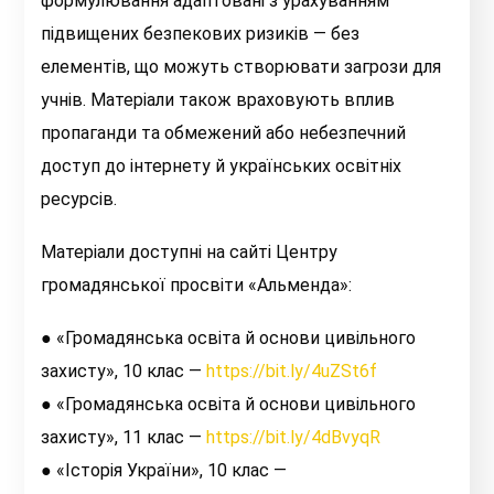
формулювання адаптовані з урахуванням
підвищених безпекових ризиків — без
елементів, що можуть створювати загрози для
учнів. Матеріали також враховують вплив
пропаганди та обмежений або небезпечний
доступ до інтернету й українських освітніх
ресурсів.
Матеріали доступні на сайті Центру
громадянської просвіти «Альменда»:
●
«Громадянська освіта й основи цивільного
захисту», 10 клас —
https://bit.ly/4uZSt6f
●
«Громадянська освіта й основи цивільного
захисту», 11 клас —
https://bit.ly/4dBvyqR
●
«Історія України», 10 клас —