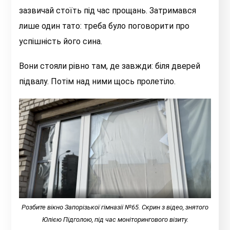
зазвичай стоїть під час прощань. Затримався
лише один тато: треба було поговорити про
успішність його сина.
Вони стояли рівно там, де завжди: біля дверей
підвалу. Потім над ними щось пролетіло.
Розбите вікно Запорізької гімназії №65. Скрин з відео, знятого
Юлією Підголою, під час моніторингового візиту.