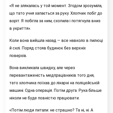
«Я не злякалась у той момент. Згодом зрозуміла,
що тато учня хапається за руку. Хлопчик побіг до
воріт. Я побігла за ним, схопила і потягнула вниз
в укриття».
Коли вона вийшла назад — все навколо в пилюці
й склі. Поряд стояв будинок без верхніх
поверхів.
Вона викликала швидку, але через
перевантаженість медпрацівників того дня,
тато хлопчика поїхав до лікарні на поліцейській
машині. Одна операція. Потім друга. Рука більше
ніколи не буде повністю працювати.
«Потім люди питали: не страшно? Та ні, ні. А