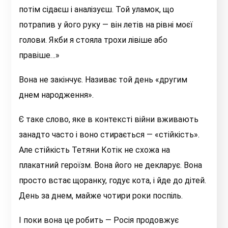
потім сідаєш і аналізуєш. Той уламок, що
потрапив у його руку — він летів на рівні моєї
голови. Якби я стояла трохи лівіше або
правіше…»
Вона не закінчує. Називає той день «другим
днем народження».
Є таке слово, яке в контексті війни вживають
занадто часто і воно стирається — «стійкість».
Але стійкість Тетяни Котік не схожа на
плакатний героїзм. Вона його не декларує. Вона
просто встає щоранку, годує кота, і йде до дітей.
День за днем, майже чотири роки поспіль.
І поки вона це робить — Росія продовжує