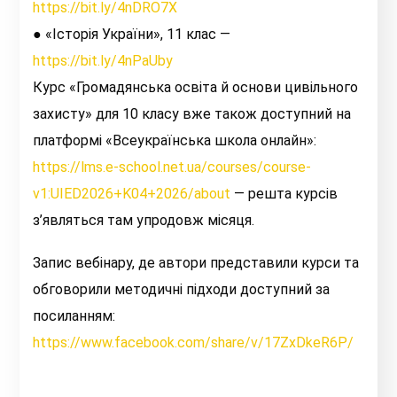
https://bit.ly/4nDRO7X
●
«Історія України», 11 клас —
https://bit.ly/4nPaUby
Курс «Громадянська освіта й основи цивільного
захисту» для 10 класу вже також доступний на
платформі «Всеукраїнська школа онлайн»:
https://lms.e-school.net.ua/courses/course-
v1:UIED2026+K04+2026/about
— решта курсів
з’являться там упродовж місяця.
Запис вебінару, де автори представили курси та
обговорили методичні підходи доступний за
посиланням:
https://www.facebook.com/share/v/17ZxDkeR6P/