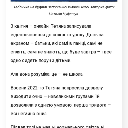
Табличка на будівлі Запорізької гімназії №65. Авторка фото:
Наталія Чуфещук.
З квітня — онлайн. Тетяна записувала
відеопояснення до кожного уроку. Десь за
екраном — батьки, які самі в паніці, самі не
сплять, самі не знають, що буде завтра — і все
одно сидять поруч з дітьми.
Але вона розуміла: це — не школа.
Восени 2022-го Тетяна попросила дозволу
виходити очно — невеликими групами. Їй
дозволили з однією умовою: перша тривога —
всі негайно вниз.
Підвал тоді не мав ні нормального світла, ні