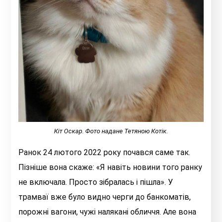
Кіт Оскар. Фото надане Тетяною Котік.
Ранок 24 лютого 2022 року почався саме так.
Пізніше вона скаже: «Я навіть новини того ранку
не включала. Просто зібралась і пішла». У
трамваї вже було видно черги до банкоматів,
порожні вагони, чужі налякані обличчя. Але вона