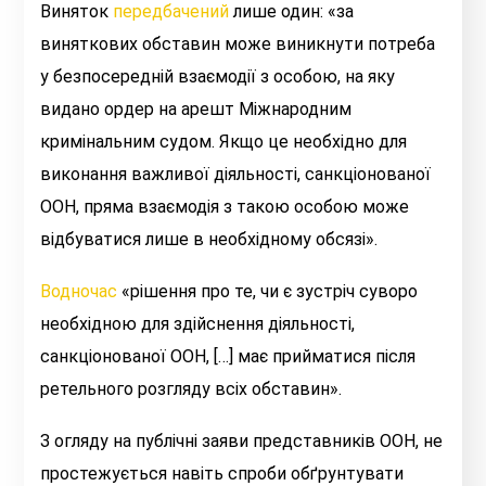
Виняток
передбачений
лише один: «
за
виняткових обставин може виникнути потреба
у безпосередній взаємодії з особою, на яку
видано ордер на арешт Міжнародним
кримінальним судом. Якщо це необхідно для
виконання важливої діяльності, санкціонованої
ООН, пряма взаємодія з такою особою може
відбуватися лише в необхідному обсязі
».
Водночас
«
рішення про те, чи є зустріч суворо
необхідною для здійснення діяльності,
санкціонованої ООН, […] має прийматися після
ретельного розгляду всіх обставин
».
З огляду на публічні заяви представників ООН, не
простежується навіть спроби об
ґрунтувати