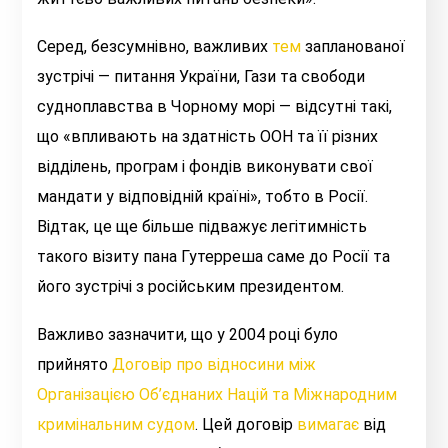
Серед, безсумнівно, важливих
тем
запланованої
зустрічі — питання України, Гази та свободи
судноплавства в Чорному морі
— відсутні такі,
що «
впливають на здатність ООН та її різних
відділень, програм і фондів виконувати свої
мандати у відповідній країні»
, тобто в Росії.
Відтак, це ще більше підважує легітимність
такого візиту пана Гутерреша
саме до Росії та
його зустрічі з російським президентом.
Важливо зазначити, що у
2004 році було
прийнято
Договір про відносини між
Організацією Об’єднаних Націй та Міжнародним
кримінальним судом
.
Цей договір
вимагає
від