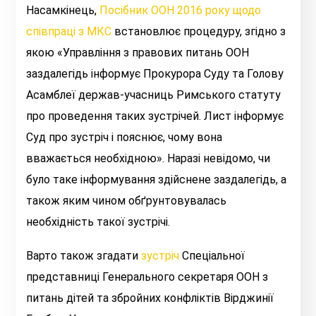
Насамкінець,
Посібник ООН 2016 року щодо
співпраці з МКС
встановлює процедуру, згідно з
якою «
Управління з правових питань ООН
заздалегідь інформує Прокурора Суду та Голову
Асамблеї держав-учасниць Римського статуту
про проведення таких зустрічей. Лист інформує
Суд про зустріч і пояснює, чому вона
вважається необхідною
».
Наразі невідомо, чи
було таке інформування здійснене заздалегідь, а
також яким чином обґрунтовувалась
необхідність такої зустрічі.
Варто також згадати
зустріч
Спеціальної
представниці Генерального секретаря ООН з
питань дітей та збройних конфліктів Вірджинії