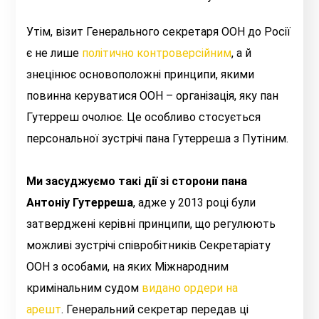
Утім, візит Генерального секретаря ООН до Росії
є не лише
політично контроверсійним
,
а й
знецінює основоположні принципи, якими
повинна керуватися ООН – організація, яку пан
Гутерреш очолює. Це особливо стосується
персональної зустрічі пана Гутерреша з Путіним.
Ми засуджуємо такі дії зі сторони пана
Антоніу Гутерреша
, адже у 2013 році були
затверджені керівні принципи, що регулюють
можливі зустрічі співробітників Секретаріату
ООН з особами, на яких Міжнародним
кримінальним судом
видано ордери на
арешт
.
Генеральний секретар передав ці