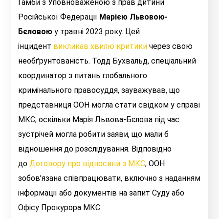
Гамби з Уповноваженою з прав дитини
Російської Федерації
Марією Львовою-
Бєловою
у травні 2023 року.
Цей
інцидент
викликав хвилю критики
через свою
необ
ґрунтованість.
Тодд Бухвальд, спеціальний
координатор з питань глобального
кримінального правосуддя, зауважував, що
представниця ООН могла стати свідком у справі
МКС, оскільки Марія Львова-Бєлова під час
зустрічей могла робити заяви, що мали б
відношення до розслідування. Відповідно
до
Договору про відносини з МКС
, ООН
зобов’язана співпрацювати, включно з наданням
інформації або документів на запит Суду або
Офісу Прокурора МКС.