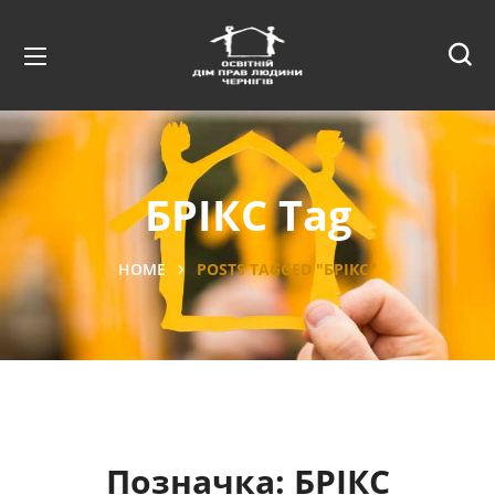
БРІКС Tag
HOME
POSTS TAGGED "БРІКС"
Позначка:
БРІКС