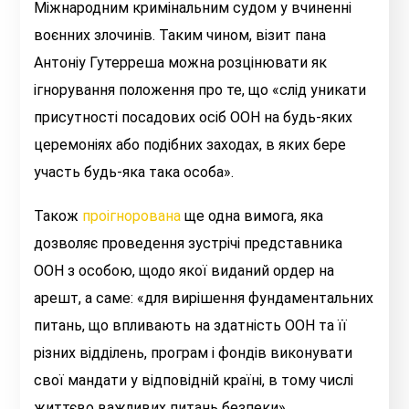
Міжнародним кримінальним судом у вчиненні
воєнних злочинів.
Таким чином, візит
пана
Антоніу Гутерреша
можна розцінювати як
ігнорування положення
про те, що «
слід уникати
присутності посадових осіб ООН на будь-яких
церемоніях або подібних заходах, в яких бере
участь будь-яка така особа
».
Також
проігнорована
ще одна вимога, яка
дозволяє проведення зустрічі представника
ООН з особою, щодо якої виданий ордер на
арешт, а саме: «
для вирішення фундаментальних
питань, що впливають на здатність ООН та її
різних відділень, програм і фондів виконувати
свої мандати у відповідній країні, в тому числі
життєво важливих питань безпеки
».