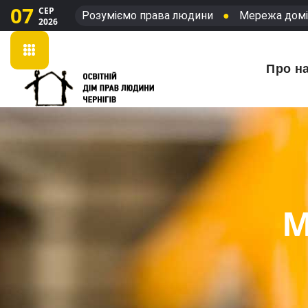
07
СЕР
Розуміємо права людини
●
Мережа домі
2026
Про н
М