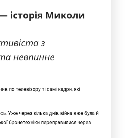
 — історія Миколи
ктивіста з
 та невпинне
чив
по
телевізору ті самі кадри, які
ь. Уже через кілька днів війна вже була й
жої бронетехніки переправилися через