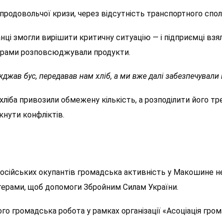
продовольчої кризи, через
відсутність
транспортного спол
ці змогли вирішити критичну ситуацію — і підприємці взяли
ерами
р
озповсюджували продукти.
жджав бус, передавав нам хліб, а ми вже далі забезпечували
 хліба привозили обмежену кількість, а розподілити його т
нути конфліктів.
російських окупантів громадська активність у Макошине н
ерами, щоб допомоги Збройним Силам України.
го громадська робота у рамках організації «Асоціація гро