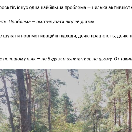
проєктів
існує
одна найбільша проблема — низька активніст
жить. Проблема — змотивувати людей діяти».
є шукати нові мотиваційні підходи, деякі працюють, деякі 
е по-іншому ніяк — не буду ж я зуп
инятись н
а цьому. От
таки