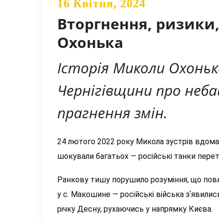
16 Квітня, 2024
Вторгнення, ризики,
Охонька
Історія Миколи Охоньк
Чернігівщини про неб
прагнення змін.
24 лютого 2022 року Микола зустрів вдома
шокували багатьох — російські танки перет
Ранкову тишу порушило розуміння, що повно
у с. Макошине — російські війська зʼ
явилис
річку Десну, рухаючись у
напрямку
Києва.