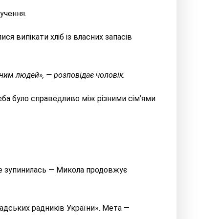
учення.
ся випікати хліб із власних запасів
 ним людей», — розповідає
чоловік.
реба було справедливо між різними сім’ями
е зупинилась — Микола
продовжує
мадських радників України». Мета —