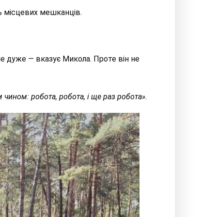
ь місцевих мешканців.
не дуже — вказує Микола. Проте він не
м чином
: робота, робота, і ще раз робота».