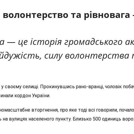
 волонтерство та рівновага
а — це історія громадського а
айдужість, силу волонтерства
 у своєму селищі. Прокинувшись рано-вранці,
чоловік
поба
инали кордон України.
масштабне вторгнення, про яке тоді всі говорили, почалос
ь н
а вулицях населеного пункту.
Близько 5
00 одиниць воро