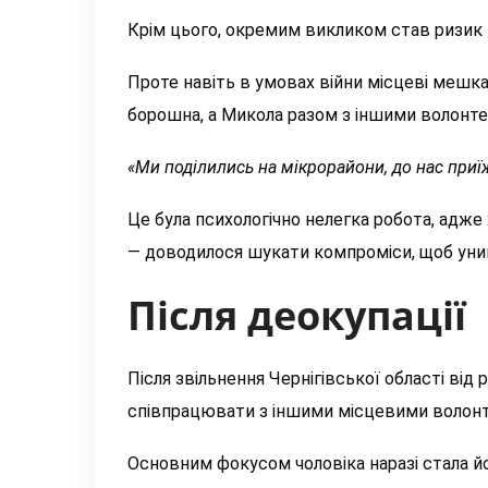
Крім цього,
окремим
викликом став ризик 
Проте навіть
в умовах війни місцеві мешкан
борошна, а Микола разом з іншими волонт
«Ми под
ілились н
а мікрорайони, до нас приї
Це була психологічно нелегка робота, адже
— доводилося шукати компроміси, щоб уник
Після деокупації
Після звільнення Чернігівської
області
від 
співпрацювати з іншими місцевими волонт
Основним фокусом чоловіка наразі стала йо