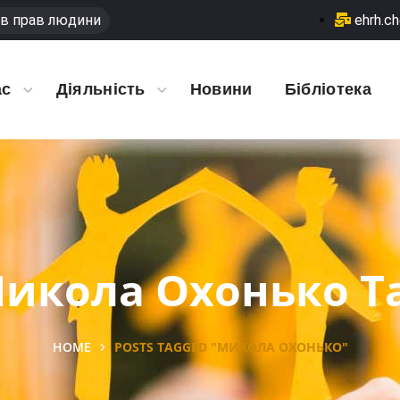
в прав людини
ehrh.c
ас
Діяльність
Новини
Бібліотека
икола Охонько T
HOME
POSTS TAGGED "МИКОЛА ОХОНЬКО"