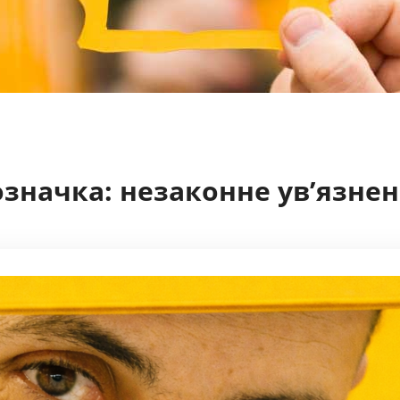
означка:
незаконне ув’язне