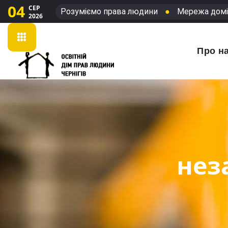
04
СЕР
Розуміємо права людини
●
Мережа домі
2026
Про н
нез