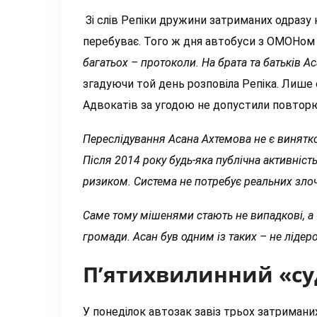
Зі слів Репіки дружини затриманих одразу н
перебуває.
Того ж дня автобуси з ОМОНом «
багатьох – протоколи. На брата та батьків Ас
згадуючи той день розповіла Репіка. Лише 
Адвокатів за угодою не допустили повторюю
Переслідування Асана Ахтемова не є винятко
Після 2014 року будь-яка публічна активність
ризиком. Система не потребує реальних злочи
Саме тому мішенями стають не випадкові, а «п
громади. Асан був одним із таких – не лідеро
П’ятихвилинний «суд
У понеділок автозак завіз трьох затриман