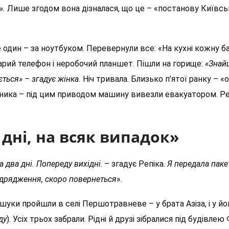
».
Лише згодом вона дізналася, що це – «постанову Київсь
ще один – за ноутбуком. Перевернули все: «На кухні кожну б
тарий телефон і неробочий планшет. Пішли на горище:
«Знайш
ться» – згадує жінка.
Ніч тривала. Близько п’ятої ранку – «о
гажника – під цим приводом машину вивезли евакуатором. Ре
 дні, на всяк випадок»
а два дні. Попереду вихідні
. – згадує Репіка.
Я передала паке
відрядження, скоро повернеться
».
бшуки пройшли в селі Першотравневе – у брата Азіза, і у йо
ду
). Усіх трьох забрали. Рідні й друзі зібралися під будівл