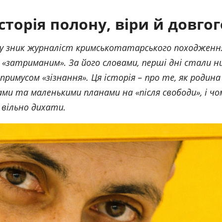
сторія полону, віри й довго
риму зник журналіст кримськотатарського походжен
о «затриманим». За його словами, перші дні стали н
примусом «зізнання». Ця історія – про те, як родина
 та маленькими планами на «після свободи», і чо
 вільно дихати.