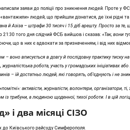
аписали заяви до поліції про зникнення людей. Проте у ФСБ
вантажили» людей, що прийшли дізнатися, де їхні рідні та 
ана й Азіза – штрафи 30 тисяч і 15 діб арешту. Просто за те, 
о 21:30 того дня слідчий ФСБ вийшов і сказав:
«Так, вони ту
чи, що в них є адвокати за призначенням, і від них відмо
м – воно вписується в довгу й послідовну практику тиску н
, журналістська робота, участь у громадських ініціативах або
нів – їй достатньо людей, які говорять, об’єднують і не зни
омітні»: активісти, журналісти, волонтери, організатори, ті,
м із трибуни, а людиною щоденної, тихої роботи. І в цій лог
» і два місяці СІЗО
их до Київського райсуду Симферополя.