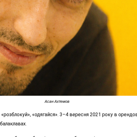
Асан Ахтемов
и?», «розблокуй», «одягайся». 3–4 вересня 2021 року в орен
 балаклавах.