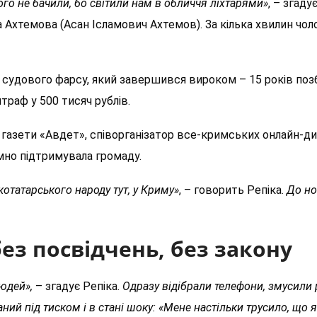
ого не бачили, бо світили нам в обличчя ліхтарями»
, – згад
 Ахтемова (Асан Ісламович Ахтемов). За кілька хвилин чол
і судового фарсу, який завершився вироком – 15 років позба
штраф у 500 тисяч рублів.
газети «Авдет», співорганізатор все-кримських онлайн-д
емно підтримувала громаду.
отатарського народу тут, у Криму»
, – говорить Репіка.
До но
без посвідчень, без закону
юдей»,
– згадує Репіка.
Одразу відібрали телефони, змусили 
ний під тиском і в стані шоку: «Мене настільки трусило, що 