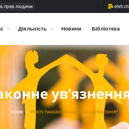
в прав людини
ehrh.c
ас
Діяльність
Новини
Бібліотека
аконне ув’язнення
HOME
POSTS TAGGED "НЕЗАКОННЕ УВ’ЯЗНЕННЯ"