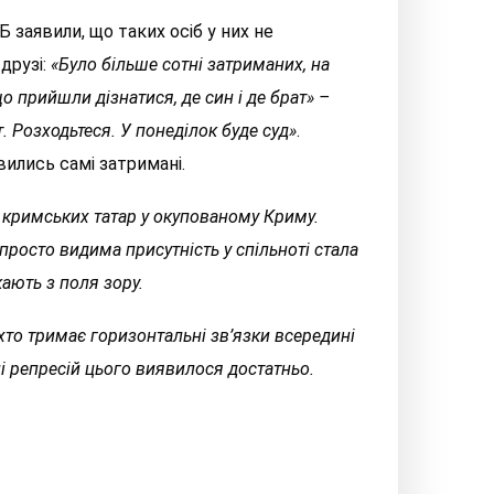
 заявили, що таких осіб у них не
друзі:
«Було більше сотні затриманих, на
що прийшли дізнатися, де син і де брат» –
т. Розходьтеся. У понеділок буде суд»
.
вились самі затримані.
а кримських татар у окупованому Криму.
 просто видима присутність у спільноті стала
кають з поля зору.
 хто тримає горизонтальні зв’язки всередині
іці репресій цього виявилося достатньо.