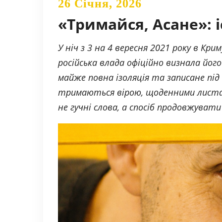
26 Січня, 2026
«Тримайся, Асане»: і
У ніч з 3 на 4 вересня 2021 року в К
російська влада офіційно визнала йог
майже повна ізоляція та записане під 
тримаються вірою, щоденними листами
не гучні слова, а спосіб продовжувати