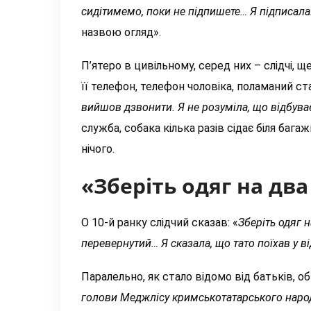
сидітимемо, поки не підпишете… Я підписала
назвою огляд».
П’ятеро в цивільному, серед них – слідчі, 
її телефон, телефон чоловіка, поламаний с
вийшов дзвонити. Я не розуміла, що відбуває
служба, собака кілька разів сідає біля ба
нічого.
«Зберіть одяг на два
О 10-й ранку слідчий сказав: «
Зберіть одяг н
перевернутий… Я сказала, що тато поїхав у 
Паралельно, як стало відомо від батьків, о
голови Меджлісу кримськотатарського наро