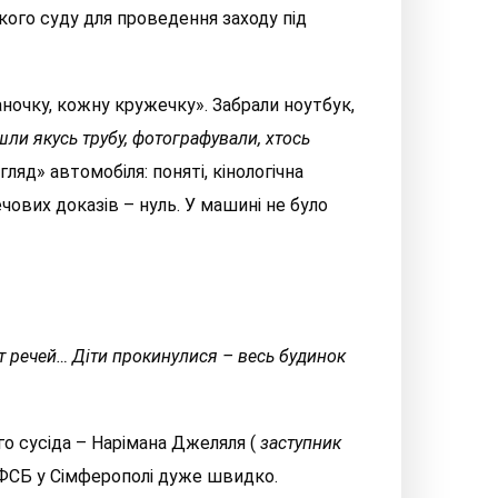
кого суду для проведення заходу під
аночку, кожну кружечку». Забрали ноутбук,
ли якусь трубу, фотографували, хтось
гляд» автомобіля: поняті, кінологічна
чових доказів – нуль. У машині не було
т речей… Діти прокинулися – весь будинок
го сусіда – Нарімана Джеляля (
заступник
ею ФСБ у Сімферополі дуже швидко.