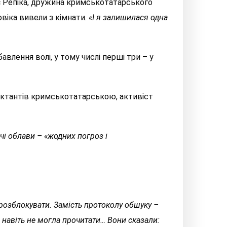
ує Репіка, дружина кримськотатарського
овіка вивели з кімнати.
«І я залишилася одна
влення волі, у тому числі перші три – у
иктантів кримськотатарською, активіст
чі облави – «жодних погроз і
розблокувати. Замість протоколу обшуку –
я навіть не могла прочитати… Вони сказали: