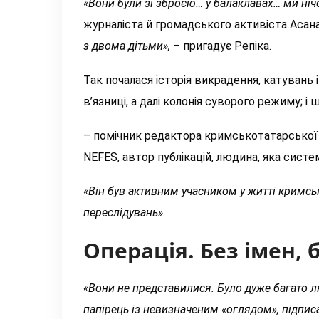
«Вони були зі зброєю… у балаклавах… ми ніч
журналіста й громадського активіста Асана
з двома дітьми»,
– пригадує Репіка.
Так почалася історія викрадення, катувань 
в’язниці, а далі колонія суворого режиму; і 
– помічник редактора кримськотатарської 
NEFES, автор публікацій, людина, яка сист
«Він був активним учасником у житті кримськ
переслідувань».
Операція. Без імен, 
«Вони не представилися. Було дуже багато л
папірець із невизначеним «оглядом», підписа