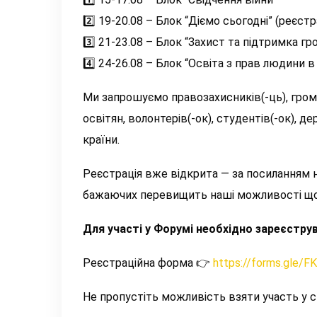
2️⃣
19-20.08 – Блок “Діємо сьогодні” (реєстр
3️⃣
21-23.08 – Блок “Захист та підтримка г
4️⃣
24-26.08 – Блок “Освіта з прав людини в
Ми запрошуємо правозахисників(-ць), громад
освітян, волонтерів(-ок), студентів(-ок), 
країни.
Реєстрація вже відкрита — за посиланням 
бажаючих перевищить наші можливості що
Для участі у Форумі необхідно зареєструв
Реєстраційна форма
👉
https://forms.gle
Не пропустіть можливість взяти участь у 