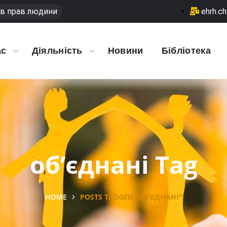
в прав людини
ehrh.c
ас
Діяльність
Новини
Бібліотека
об’єднані Tag
HOME
POSTS TAGGED "ОБ’ЄДНАНІ"