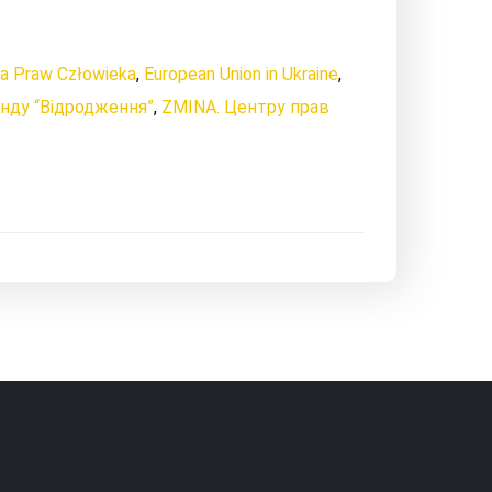
ja Praw Człowieka
,
European Union in Ukraine
,
нду “Відродження”
,
ZMINA. Центру прав