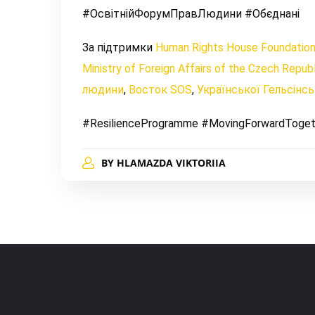
#ОсвітнійФорумПравЛюдини
#Обєднані
За підтримки
Human Rights House Foundatio
Ministry of Foreign Affairs of the Czech Republ
людини
,
Восток SOS
,
Української Гельсінсь
#ResilienceProgramme
#MovingForwardToget
BY
HLAMAZDA VIKTORIIA