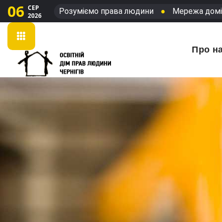
06
СЕР
Розуміємо права людини
●
Мережа домі
2026
Про н