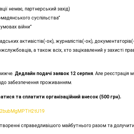
ації немає, партнерський захід)
ромадянського суспільства”
 умовах війни”
ських активістів(-ок), журналістів(-ок), документаторів(-о
держслужбовців, а також всіх, хто зацікавлений у захисті п
нижче.
Дедлайн подачі заявок 12
серпня
. Але реєстрація 
до забезпечення проживанням.
атися та сплатити організаційний внесок (500 грн).
/FK2bubMgMPTH2tU19
створенні справедливішого майбутнього разом та долучитис