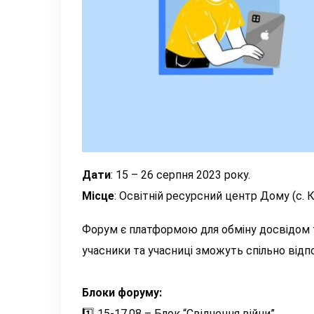
Дати
: 15 – 26 серпня 2023 року.
Місце
: Освітній ресурсний центр Дому (с. К
Форум є платформою для обміну досвідом та
учасники та учасниці зможуть спільно відп
Блоки форуму:
1️⃣
15-17.08 – Блок “Свідчення війни”