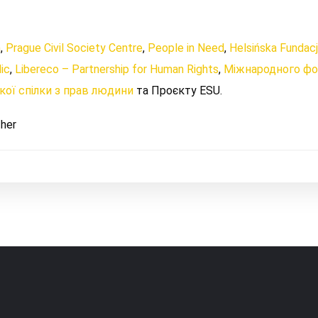
n
,
Prague Civil Society Centre
,
People in Need
,
Helsińska Fundac
ic
,
Libereco – Partnership for Human Rights
,
Міжнародного фо
кої спілки з прав людини
та Проєкту ESU.
her