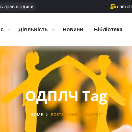
в прав людини
ehrh.c
ас
Діяльність
Новини
Бібліотека
ОДПЛЧ Tag
HOME
POSTS TAGGED "ОДПЛЧ"