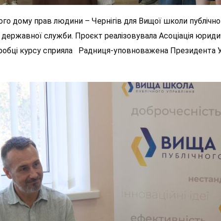
го дому прав людини – Чернігів для Вищої школи публічно
 державної служби. Проєкт реалізовувала Асоціація юридич
зробці курсу сприяла Радниця-уповноважена Президента Ук