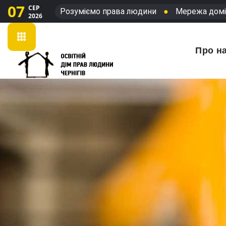
07
СЕР
Розуміємо права людини
●
Мережа домі
2026
Про н