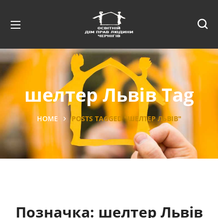
шелтер Львів Tag
HOME
POSTS TAGGED "ШЕЛТЕР ЛЬВІВ"
Позначка:
шелтер Львів