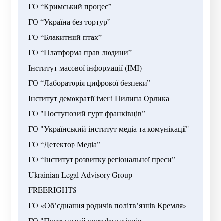
ГО “Кримський процес” 

ГО “Україна без тортур”

ГО “Блакитний птах”

ГО “Платформа прав людини”

Інститут масової інформації (ІМІ)

ГО “Лабораторія цифрової безпеки”

Інститут демократії імені Пилипа Орлика

ГО "Поступовий гурт франківців”

ГО "Український інститут медіа та комунікації"

ГО “Детектор Медіа”

ГО “Інститут розвитку регіональної преси”

Ukrainian Legal Advisory Group

FREERIGHTS

ГО «Обʼєднання родичів політвʼязнів Кремля»

ГО "Поступовий гурт франківців
