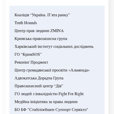
Коаліція “Україна. П’ята ранку” 

Truth Hounds

Центр прав людини ZMINA

Кримська правозахисна група 

Харківський інститут соціальних досліджень 

ГО “КримSOS”

Реконінґ Проджект

Центр громадянської просвіти «Альменда»

Адвокатська Дорадча Група

Правозахисний центр “Дія”

ГО людей з інвалідністю Fight For Right 

Медійна ініціатива за права людини

БО БФ "Стабілізейшен Суппорт Сервісез"
