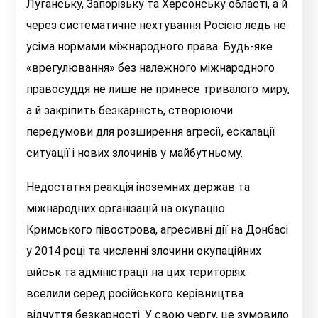
Луганську, Запорізьку та Херсонську області, а й
через систематичне нехтування Росією ледь не
усіма нормами міжнародного права. Будь-яке
«врегулювання» без належного міжнародного
правосуддя не лише не принесе тривалого миру,
а й закріпить безкарність, створюючи
передумови для розширення агресії, ескалації
ситуації і нових злочинів у майбутньому.
Недостатня реакція іноземних держав та
міжнародних організацій на окупацію
Кримського півострова, агресивні дії на Донбасі
у 2014 році та численні злочини окупаційних
військ та адміністрації на цих територіях
вселили серед російського керівництва
відчуття безкарності. У свою чергу, це зумовило