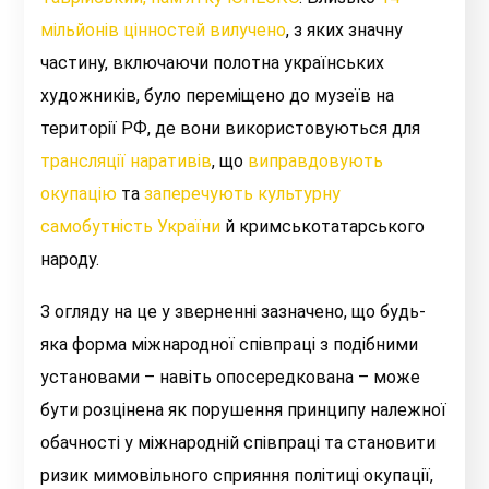
мільйонів цінностей вилучено
, з яких значну
частину, включаючи полотна українських
художників, було переміщено до музеїв на
території РФ, де вони використовуються для
трансляції наративів
, що
виправдовують
окупацію
та
заперечують культурну
самобутність України
й кримськотатарського
народу.
З огляду на це у зверненні зазначено, що будь-
яка форма міжнародної співпраці з подібними
установами – навіть опосередкована – може
бути розцінена як порушення принципу належної
обачності у міжнародній співпраці та становити
ризик мимовільного сприяння політиці окупації,