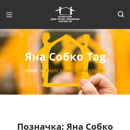
Яна Собко Tag
HOME
POSTS TAGGED "ЯНА СОБКО"
Позначка:
Яна Собко