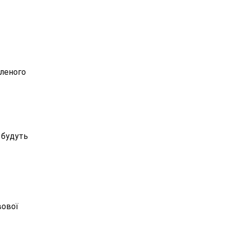
вленого
 будуть
вової