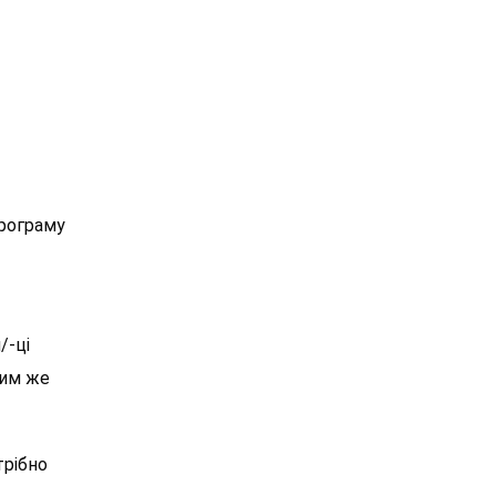
програму
/-ці
ким же
трібно