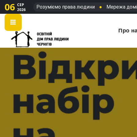
06
СЕР
Розуміємо права людини
●
Мережа домі
2026
Про н