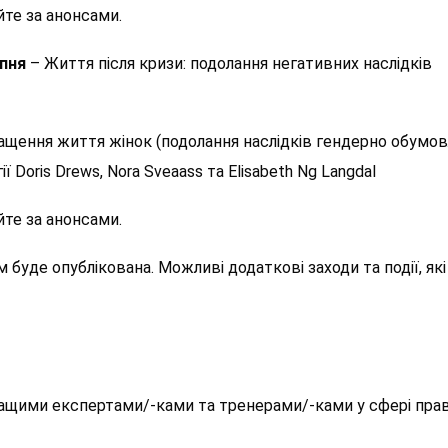
йте за анонсами.
рпня
– Життя після кризи: подолання негативних наслідків
ащення життя жінок (подолання наслідків гендерно обумо
 Doris Drews, Nora Sveaass та Elisabeth Ng Langdal
йте за анонсами.
буде опублікована. Можливі додаткові заходи та події, які
 кращими експертами/-ками та тренерами/-ками у сфері пра