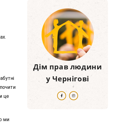
ах.
Дім прав людини
у Чернігові
абутні
дпочити
и це
р ми