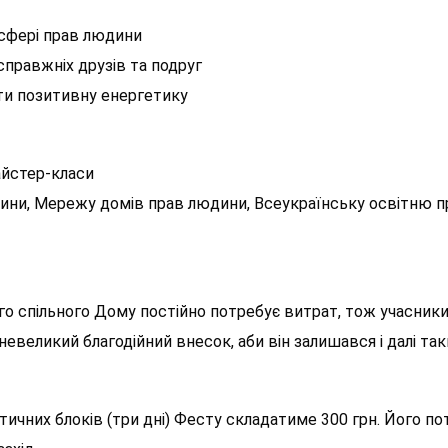
у сфері прав людини
правжніх друзів та подруг
ти позитивну енергетику
айстер-класи
юдини, Мережу домів прав людини, Всеукраїнську освітню 
о спільного Дому постійно потребує витрат, тож учасники
евеликий благодійний внесок, аби він залишався і далі та
тичних блоків (три дні) Фесту складатиме 300 грн. Його по