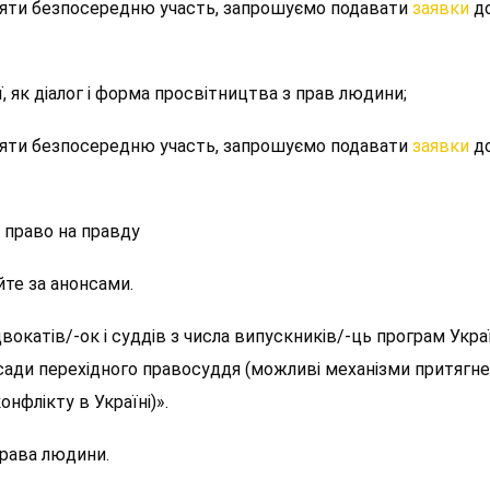
взяти безпосередню участь, запрошуємо подавати
заявки
д
, як діалог і форма просвітництва з прав людини;
взяти безпосередню участь, запрошуємо подавати
заявки
д
а право на правду
йте за анонсами.
двокатів/-ок і суддів з числа випускників/-ць програм Укра
асади перехідного правосуддя (можливі механізми притягн
онфлікту в Україні)».
рава людини.