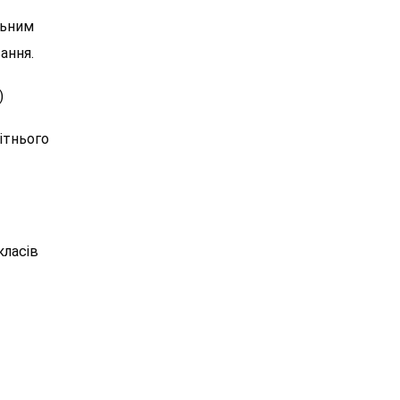
льним
ання.
)
ітнього
класів