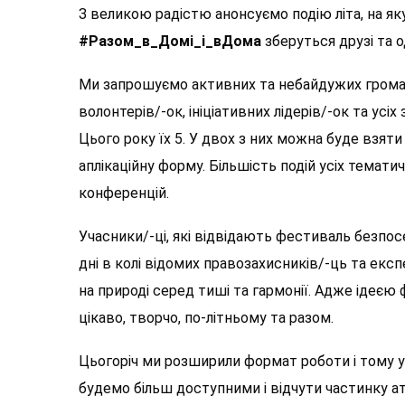
З великою радістю анонсуємо подію літа, на як
#Разом_в_Домі_і_вДома
зберуться друзі та 
Ми запрошуємо активних та небайдужих громадян
волонтерів/-ок, ініціативних лідерів/-ок та ус
Цього року їх 5. У двох з них можна буде взят
аплікаційну форму. Більшість подій усіх темати
конференцій.
Учасники/-ці, які відвідають фестиваль безпо
дні в колі відомих правозахисників/-ць та експ
на природі серед тиші та гармонії. Адже ідеєю
цікаво, творчо, по-літньому та разом.
Цьогоріч ми розширили формат роботи і тому уч
будемо більш доступними і відчути частинку 