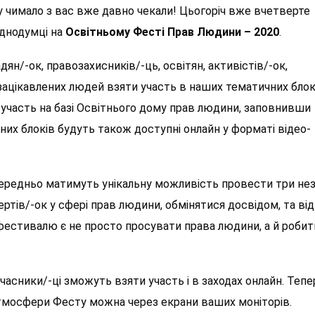
у чимало з вас вже давно чекали! Цьогоріч вже вчетверте
однодумці на
Освітньому Фесті Прав Людини – 2020
.
/-ок, правозахисників/-ць, освітян, активістів/-ок,
іх зацікавлених людей взяти участь в наших тематичних блок
и участь на базі Освітнього дому прав людини, заповнивши
чних блоків будуть також доступні онлайн у форматі відео-
середньо матимуть унікальну можливість провести три нез
ертів/-ок у сфері прав людини, обмінятися досвідом, та ві
 фестивалю є не просто просувати права людини, а й робит
асники/-ці зможуть взяти участь і в заходах онлайн. Тепе
атмосфери Фесту можна через екрани ваших моніторів.