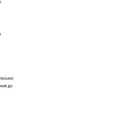
о
о
їнської
ення до