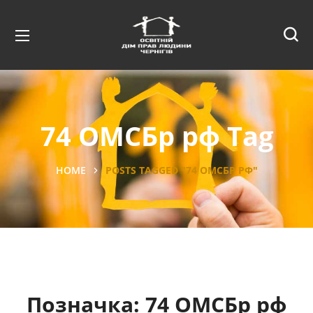
74 ОМСБр рф Tag
HOME
POSTS TAGGED "74 ОМСБР РФ"
Позначка:
74 ОМСБр рф