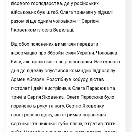
лісового господарства, де у російських
військових був штаб. Олега тримали у підвалі
разом зі ще одним чоловіком
—
Сергієм
Яковенком із села Ведильці.
Від обох полонених вимагали передати
інформацію про Збройні сили України. Чоловіків
били, але вони нічого не розповідали. Наступного
дня до підвалу спустився командир підрозділу
Армен Абгарян. Розстібнув кобуру, дістав
пістолет і двічі вистрілив в Олега Парасюка та
тричі в Сергія Яковенка.. Олега Парасюка було
поранено в руку та ногу, Сергію Яковенку
прострелено щоку, він отримав поранення
верхньої та нижньої губи, плеча, втратив п’ять