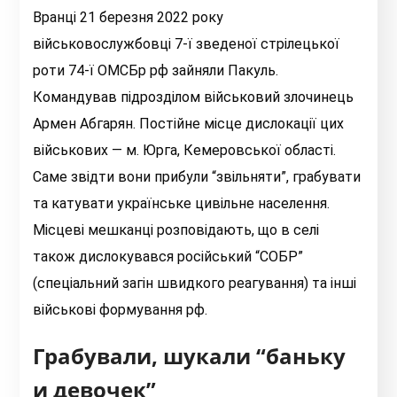
Вранці 21 березня 2022 року
військовослужбовці 7-ї зведеної стрілецької
роти 74-ї ОМСБр рф зайняли Пакуль.
Командував підрозділом військовий злочинець
Армен Абгарян. Постійне місце дислокації цих
військових
—
м. Юрга, Кемеровської області.
Саме звідти вони прибули “звільняти”, грабувати
та катувати українське цивільне населення.
Місцеві мешканці розповідають, що в селі
також дислокувався російський “СОБР”
(спеціальний загін швидкого реагування) та інші
військові формування рф.
Грабували, шукали “баньку
и девочек”