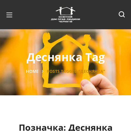
Деснянка Tag
HOME
POSTS TAGGED "ДЕСНЯНКА"
Позначка:
Деснянка