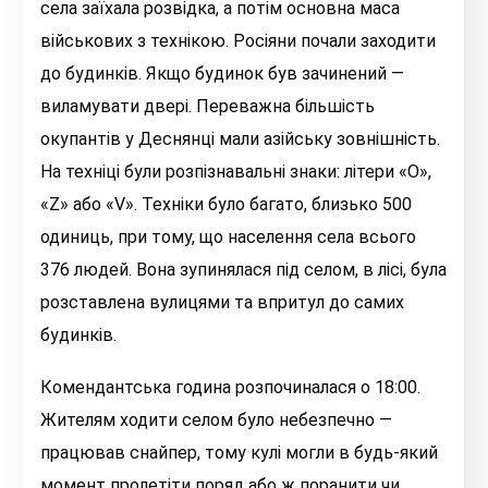
села заїхала розвідка, а потім основна маса
військових з технікою. Росіяни почали заходити
до будинків. Якщо будинок був зачинений —
виламувати двері. Переважна більшість
окупантів у Деснянці мали азійську зовнішність.
На техніці були розпізнавальні знаки: літери «О»,
«Z» або «V». Техніки було багато, близько 500
одиниць, при тому, що населення села всього
376 людей. Вона зупинялася під селом, в лісі, була
розставлена вулицями та впритул до самих
будинків.
Комендантська година розпочиналася о 18:00.
Жителям ходити селом було небезпечно —
працював снайпер, тому кулі могли в будь-який
момент пролетіти поряд або ж поранити чи