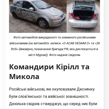
Фото автомобіля викраденого та зламаного російськими
військовими (на автомобілі написи: «O ACAB HESAIM O» та «28
RUS» (ймовірно, позначення бригади РФ, яка дислокується в
місті Муром)). Фото надане свідком.
Командири Кірілл та
Микола
Російські військові, які окуповували Деснянку
були словʼянської та азійської зовнішності.
Декілька свідків стверджує, що серед них були