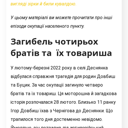
вигляді зірки й били кувалдою.
У цьому матеріалі ви можете прочитати про інші
епізоди окупації населеного пункту.
Загибель чотирьох
братів та їх товариша
У лютому-березні 2022 року в селі Деснянка
відбулася справжня трагедія для родин Довбиш
та Буцик. За час окупації загинуло четверо
братів та їх товариш. Ця моторошна й загадкова
історія розпочалася 28 лютого. Близько 11 ранку
Ігор Довбиш їхав з Чернігова до Деснянки. Що
трапилося того дня достеменно невідомо.
Ймовірно, він потрапив під артилерійський