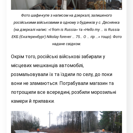
Фото шафи-купе з написом на дзеркалі, залишеного
російськими військовими в одному з будинків у с. Деснянка
(на дзеркалі напис: «I from is Russia» та «Hello my … is Russia
EКБ (Єкатеренбург) Nikolay forever … 75… O … rip …» тощо). Фото
надане свідком.
Окрім того, російські військові забирали у
місцевих мешканців автомобілі,
розмальовували їх та їздили по селу, до поки
вони не зламаються. Пограбували магазин та
потрощили все всередині, розбили морозильні
камери й прилавки.