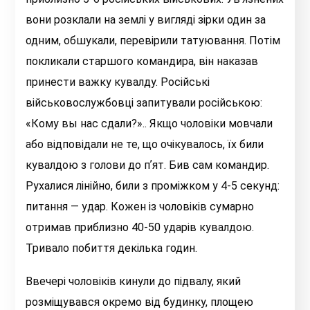
вони розклали на землі у вигляді зірки один за
одним, обшукали, перевірили татуювання. Потім
покликали старшого командира, він наказав
принести важку кувалду. Російські
військовослужбовці запитували російською:
«Кому вы нас сдали?».. Якщо чоловіки мовчали
або відповідали не те, що очікувалось, їх били
кувалдою з голови до пʼят. Бив сам командир.
Рухалися лінійно, били з проміжком у 4-5 секунд:
питання — удар. Кожен із чоловіків сумарно
отримав приблизно 40-50 ударів кувалдою.
Тривало побиття декілька годин.
Ввечері чоловіків кинули до підвалу, який
розміщувався окремо від будинку, площею