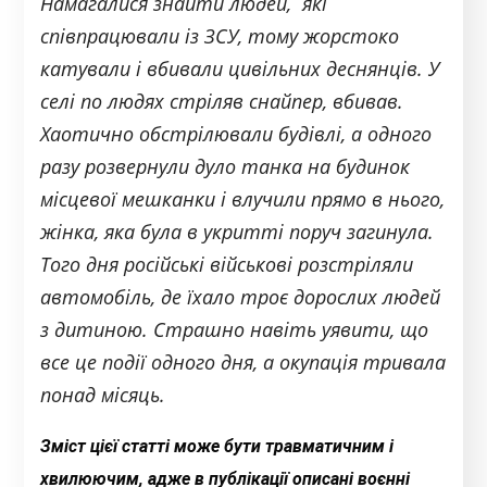
Намагалися знайти людей, які
співпрацювали із ЗСУ, тому жорстоко
катували і вбивали цивільних деснянців. У
селі по людях стріляв снайпер, вбивав.
Хаотично обстрілювали будівлі, а одного
разу розвернули дуло танка на будинок
місцевої мешканки і влучили прямо в нього,
жінка, яка була в укритті поруч загинула.
Того дня російські військові розстріляли
автомобіль, де їхало троє дорослих людей
з дитиною. Страшно навіть уявити, що
все це події одного дня, а окупація тривала
понад місяць.
Зміст цієї статті може бути травматичним і
хвилюючим, адже в публікації описані воєнні