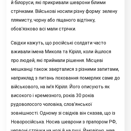
й білоруси, які прикривали шеврони білими
стрічками. Військові носили різну форму: зелену
плямисту, чорну або піщаного відтінку,
обов’язково всі мали стрічки.
Свідки кажуть, що російські солдати часто
вживали імена Микола та Кірілл, коли йшлося
про людей, які приймали рішення. Місцеві
мешканці також зверталися з різними запитами,
наприклад з питань поховання померлих саме до
військового, на ім’я Кірілл. Його описують як
високого і кремезного, років 30 років
рудоволосого чоловіка, слов’янської
зовнішності. Одному зі свідків він сказав, що із
Новоросійська. Носив шеврони з прапором РФ,
червоні стрічки на нозі й на руці. Ймовірно, мав