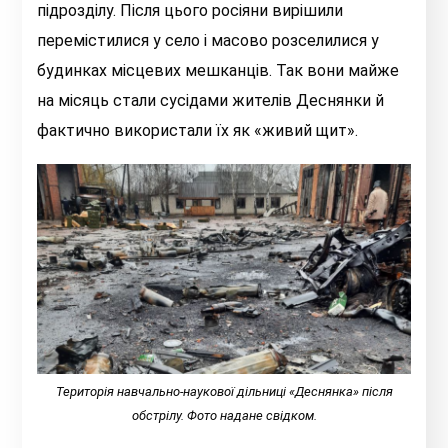
підрозділу. Після цього росіяни вирішили
перемістилися у село і масово розселилися у
будинках місцевих мешканців. Так вони майже
на місяць стали сусідами жителів Деснянки й
фактично використали їх як «живий щит».
Територія навчально-наукової дільниці «Деснянка» після
обстрілу. Фото надане свідком.