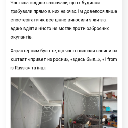
Частина свідків зазначали, що їх будинки
грабували прямо в них на очах. Їм довелося лише
спостерігати як все цінне виносили з житла,
адже вдіяти нічого не могли проти озброєних
окупантів.
Характерним було те, що часто лишали написи на
кшталт «привет из росии», «здесь был…», «I from
is Russia» та інші.