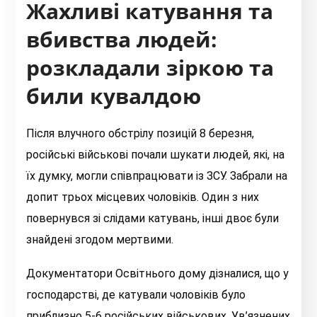
Жахливі катування та
вбивства людей:
розкладали зіркою та
били кувалдою
Після влучного обстрілу позицій 8 березня,
російські військові почали шукати людей, які, на
їх думку, могли співпрацювати із ЗСУ. Забрали на
допит трьох місцевих чоловіків. Один з них
повернувся зі слідами катувань, інші двоє були
знайдені згодом мертвими.
Документатори Освітнього дому дізналися, що у
господарстві, де катували чоловіків було
приблизно 5-6 російських військових. Ув’язнених