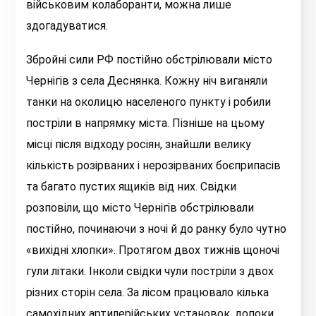
військовим колаборанти, можна лише
здогадуватися.
Збройні сили РФ постійно обстрілювали місто
Чернігів з села Деснянка. Кожну ніч виганяли
танки на околицю населеного пункту і робили
постріли в напрямку міста. Пізніше на цьому
місці після відходу росіян, знайшли велику
кількість розірваних і нерозірваних боєприпасів
та багато пустих ящиків від них. Свідки
розповіли, що місто Чернігів обстрілювали
постійно, починаючи з ночі й до ранку було чутно
«вихідні хлопки». Протягом двох тижнів щоночі
гули літаки. Інколи свідки чули постріли з двох
різних сторін села. За лісом працювало кілька
самохідних артилерійських установок, допоки