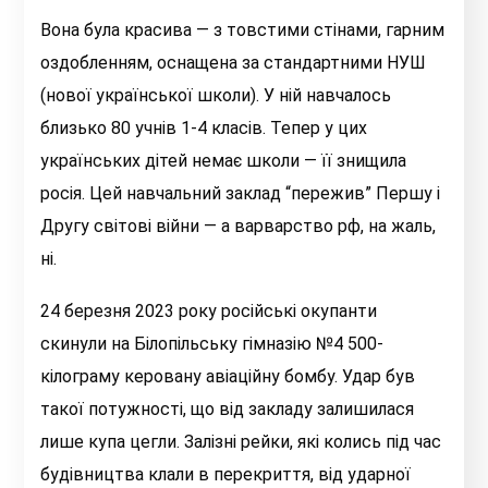
Вона була красива — з товстими стінами, гарним
оздобленням, оснащена за стандартними НУШ
(нової української школи). У ній навчалось
близько 80 учнів 1-4 класів. Тепер у цих
українських дітей немає школи — її знищила
росія. Цей навчальний заклад “пережив” Першу і
Другу світові війни — а варварство рф, на жаль,
ні.
24 березня 2023 року російські окупанти
скинули на Білопільську гімназію №4 500-
кілограму керовану авіаційну бомбу. Удар був
такої потужності, що від закладу залишилася
лише купа цегли. Залізні рейки, які колись під час
будівництва клали в перекриття, від ударної