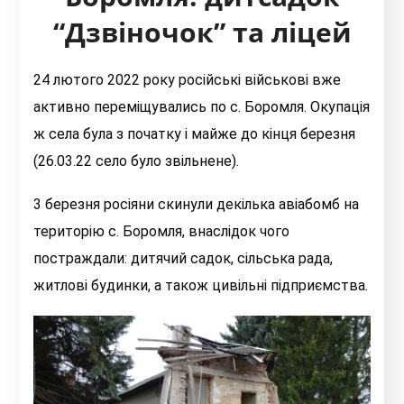
“Дзвіночок” та ліцей
24 лютого 2022 року російські військові вже
активно переміщувались по с. Боромля. Окупація
ж села була з початку і майже до кінця березня
(26.03.22 село було звільнене).
3 березня росіяни скинули декілька авіабомб на
територію с. Боромля, внаслідок чого
постраждали: дитячий садок, сільська рада,
житлові будинки, а також цивільні підприємства.