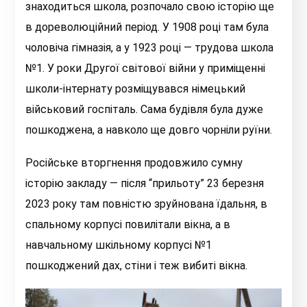
знаходиться школа, розпочало свою історію ще
в дореволюційний період. У 1908 році там була
чоловіча гімназія, а у 1923 році — трудова школа
№1. У роки Другої світової війни у приміщенні
школи-інтернату розміщувався німецький
військовий госпіталь. Сама будівля була дуже
пошкоджена, а навколо ще довго чорніли руїни.
Російське вторгнення продовжило сумну
історію закладу — після “прильоту” 23 березня
2023 року там повністю зруйнована їдальня, в
спальному корпусі повилітали вікна, а в
навчальному шкільному корпусі №1
пошкоджений дах, стіни і теж вибиті вікна.