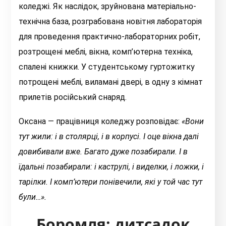
коледжі. Як наслідок, зруйнована матеріально-
технічна база, розграбована новітня лабораторія
для проведення практично-лабораторних робіт,
розтрощені меблі, вікна, комп’ютерна техніка,
спалені книжки. У студентському гуртожитку
потрощені меблі, виламані двері, в одну з кімнат
прилетів російський снаряд.
Оксана — працівниця коледжу розповідає:
«Вони
тут жили: і в столярці, і в корпусі. І оце вікна далі
довибивали вже. Багато дуже позабирали. І в
їдальні позабирали: і каструлі, і виделки, і ложки, і
тарілки. І комп’ютери понівечили, які у той час тут
були…».
Боромля: дитсадок