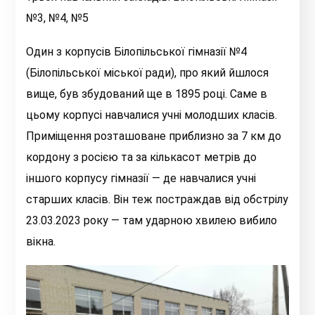
№3, №4, №5
Один з корпусів Білопільської гімназії №4
(Білопільської міської ради), про який йшлося
вище, був збудований ще в 1895 році. Саме в
цьому корпусі навчалися учні молодших класів.
Приміщення розташоване приблизно за 7 км до
кордону з росією та за кількасот метрів до
іншого корпусу гімназії — де навчалися учні
старших класів. Він теж постраждав від обстрілу
23.03.2023 року — там ударною хвилею вибило
вікна.