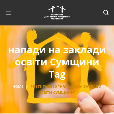
напади на заклади
освіти Сумщини
Tag
HOME
POSTS TAGGED "НАПАДИ НА ЗАКЛАДИ
ОСВІТИ СУМЩИНИ"