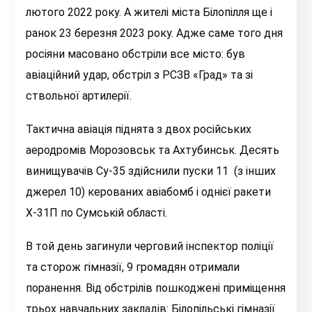
лютого 2022 року. А жителі міста Білопілля ще і
ранок 23 березня 2023 року. Адже саме того дня
росіяни масовано обстріли все місто: був
авіаційний удар, обстріл з РСЗВ «Град» та зі
ствольної артилерії.
Тактична авіація піднята з двох російських
аеродромів Морозовськ та Ахтубинськ. Десять
винищувачів Су-35 здійснили пуски 11 (з інших
джерел 10) керованих авіабомб і однієї ракети
Х-31П по Сумській області.
В той день загинули черговий інспектор поліції
та сторож гімназії, 9 громадян отримали
поранення. Від обстрілів пошкоджені приміщення
трьох навчальних закладів: Білопільські гімназії