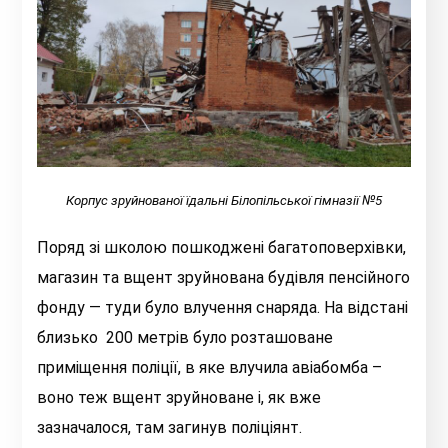
Корпус зруйнованої їдальні Білопільської гімназії №5
Поряд зі школою пошкоджені багатоповерхівки,
магазин та вщент зруйнована будівля пенсійного
фонду — туди було влучення снаряда. На відстані
близько 200 метрів було розташоване
приміщення поліції, в яке влучила авіабомба –
воно теж вщент зруйноване і, як вже
зазначалося, там загинув поліціянт.