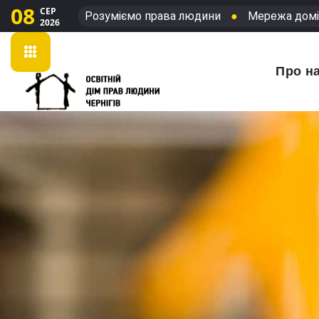
08
СЕР
Розуміємо права людини
●
Мережа домі
2026
Про н