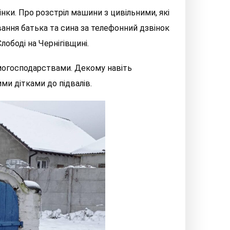
нки. Про розстріл машини з цивільними, які
ування батька та сина за телефонний дзвінок
ободі на Чернігівщині.
омогосподарствами. Декому навіть
и дітками до підвалів.