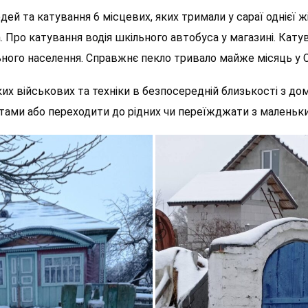
й та катування 6 місцевих, яких тримали у сараї однієї жі
а. Про катування водія шкільного автобуса у магазині. Кат
ьного населення. Справжнє пекло тривало майже місяць у Сл
х військових та техніки в безпосередній близькості з д
ами або переходити до рідних чи переїжджати з маленьким