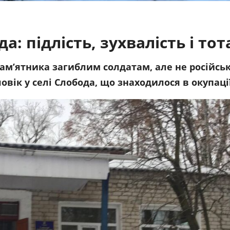
а: підлість, зухвалість і то
 пам’ятника загиблим солдатам, але не росій
ік у селі Слобода, що знаходилося в окупації 2