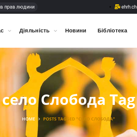
в прав людини
ehrh.c
ас
Діяльність
Новини
Бібліотека
село Слобода Tag
HOME
POSTS TAGGED "СЕЛО СЛОБОДА"