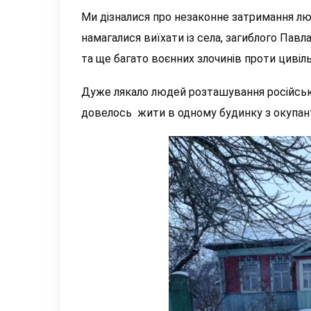
Ми дізналися про незаконне затримання люде
намагалися виїхати із села, загиблого Павл
та ще багато воєнних злочинів проти цивіл
Дуже лякало людей розташування російськи
довелось жити в одному будинку з окупант