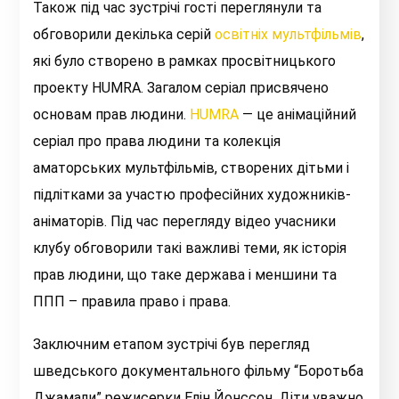
Також під час зустрічі гості переглянули та
обговорили декілька серій
освітніх мультфільмів
,
які було створено в рамках просвітницького
проекту HUMRA. Загалом серіал присвячено
основам прав людини.
HUMRA
— це анімаційний
серіал про права людини та колекція
аматорських мультфільмів, створених дітьми і
підлітками за участю професійних художників-
аніматорів. Під час перегляду відео учасники
клубу обговорили такі важливі теми, як історія
прав людини, що таке держава і меншини та
ППП – правила право і права.
Заключним етапом зустрічі був перегляд
шведського документального фільму “Боротьба
Джамали” режисерки Елін Йонссон. Діти уважно