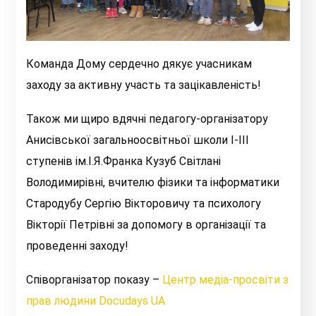
Команда Дому сердечно дякує учасникам
заходу за активну участь та зацікавленість!
Також ми щиро вдячні педагогу-організатору
Анисівської загальноосвітньої школи І-ІІІ
ступенів ім.І.Я.Франка Кузуб Світлані
Володимирівні, вчителю фізики та інформатики
Стародубу Сергію Вікторовичу та психологу
Вікторії Петрівні за допомогу в організації та
проведенні заходу!
Співорганізатор показу –
Центр медіа-просвіти з
прав людини Docudays UA