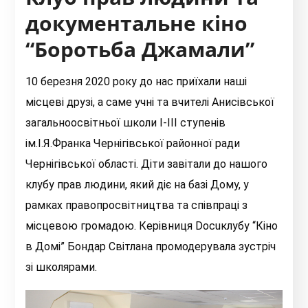
документальне кіно
“Боротьба Джамали”
10 березня 2020 року до нас приїхали наші
місцеві друзі, а саме учні та вчителі Анисівської
загальноосвітньої школи І-ІІІ ступенів
ім.І.Я.Франка Чернігівської районної ради
Чернігівської області. Діти завітали до нашого
клубу прав людини, який діє на базі Дому, у
рамках правопросвітництва та співпраці з
місцевою громадою. Керівниця Docuклубу “Кіно
в Домі” Бондар Світлана промодерувала зустріч
зі школярами.