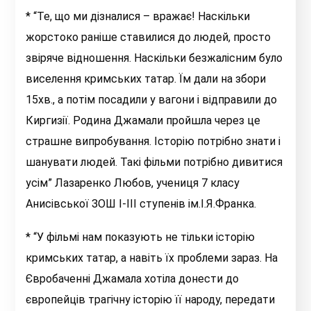
* “Те, що ми дізналися – вражає! Наскільки
жорстоко раніше ставилися до людей, просто
звіряче відношення. Наскільки безжалісним було
виселення кримських татар. Їм дали на збори
15хв., а потім посадили у вагони і відправили до
Киргизії. Родина Джамали пройшла через це
страшне випробування. Історію потрібно знати і
шанувати людей. Такі фільми потрібно дивитися
усім” Лазаренко Любов, учениця 7 класу
Анисівської ЗОШ І-ІІІ ступенів ім.І.Я.Франка.
* “У фільмі нам показують не тільки історію
кримських татар, а навіть їх проблеми зараз. На
Євробаченні Джамала хотіла донести до
європейців трагічну історію її народу, передати