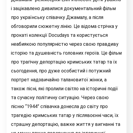
і зацікавлено дивилися документальний фільм
про українську співачку Джамалу, а після
обговорили сюжетну лінію. Це відома стрічка у
прокаті колекції Docudays та користується
неабиякою популярністю через свою правдиву
історію та душевність головних героїв. Це фільм
про трагічну депортацію кримських татар та їх
сьогодення, про дуже особистий і потужний
портрет надзвичайно талановитої жінки, а
також пісні, які пролили світло на історичні події
та сучасну політичну ситуацію. Через свою
пісню “1944” співачка донесла до світу про
трагедію кримських татар у післявоєнні часи, їх
страшну депортацію, важке життя у вигнанні та