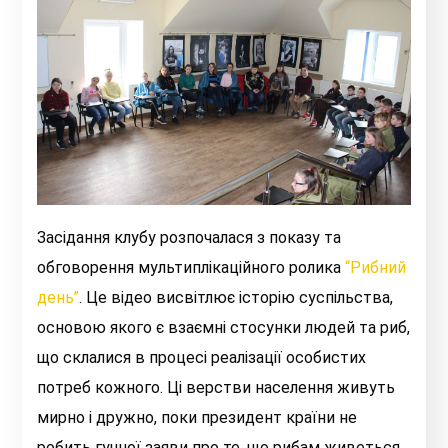
Засідання клубу розпочалася з показу та
обговорення мультиплікаційного ролика
“Рибний
день”
. Це відео висвітлює історію суспільства,
основою якого є взаємні стосунки людей та риб,
що склалися в процесі реалізації особистих
потреб кожного. Ці верстви населення живуть
мирно і дружно, поки президент країни не
робить гучної заяви про те, що рибам живеться