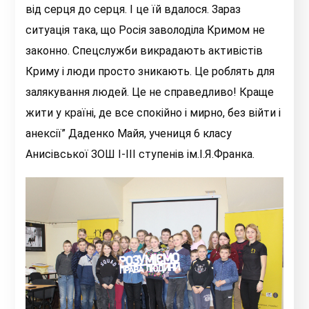
від серця до серця. І це їй вдалося. Зараз
ситуація така, що Росія заволоділа Кримом не
законно. Спецслужби викрадають активістів
Криму і люди просто зникають. Це роблять для
залякування людей. Це не справедливо! Краще
жити у країні, де все спокійно і мирно, без війти і
анексії” Даденко Майя, учениця 6 класу
Анисівської ЗОШ І-ІІІ ступенів ім.І.Я.Франка.