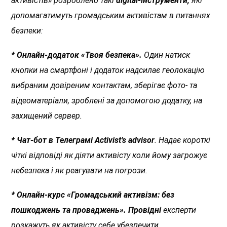
активістів» розроблено такі
digital-інструменти,
які
допомагатимуть громадським активістам в питаннях
безпеки:
* Онлайн-додаток «Твоя безпека».
Один натиск
кнопки на смартфоні і додаток надсилає геолокацію
вибраним довіреним контактам, зберігає фото- та
відеоматеріали, зроблені за допомогою додатку, на
захищений сервер.
* Чат-бот в Телеграмі Activist’s advisor
. Надає короткі
чіткі відповіді як діяти активісту коли йому загрожує
небезпека і як реагувати на погрози.
* Онлайн-курс «Громадський активізм: без
пошкоджень та проваджень». Провідні
експерти
розкажуть як активісту себе убезпечити.