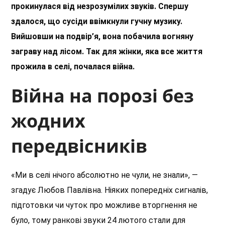
прокинулася від незрозумілих звуків. Спершу
здалося, що сусіди ввімкнули гучну музику.
Вийшовши на подвір’я, вона побачила вогняну
заграву над лісом. Так для жінки, яка все життя
прожила в селі, почалася війна.
Війна на порозі без
жодних
передвісників
«М
и в селі нічого абсолютно не чули, не знали», —
згадує Любов Павлівна. Ніяких попередніх сигналів,
підготовки чи чуток про можливе вторгнення не
було, тому ранкові звуки 24 лютого
стали
для