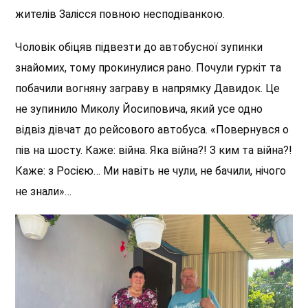
жителів Залісся повною несподіванкою.
Чоловік обіцяв підвезти до автобусної зупинки
знайомих, тому прокинулися рано. Почули гуркіт та
побачили вогняну заграву в
напрямку
Давидок. Це
не зупинило Миколу Йосиповича, який
усе одно
відвіз дівчат до рейсового автобуса. «Повернувся о
пів
на шосту. Каже: війна. Яка війна?! З ким та війна?!
Каже: з
Росією…
Ми навіть не чули, не бачили, нічого
не знали»…