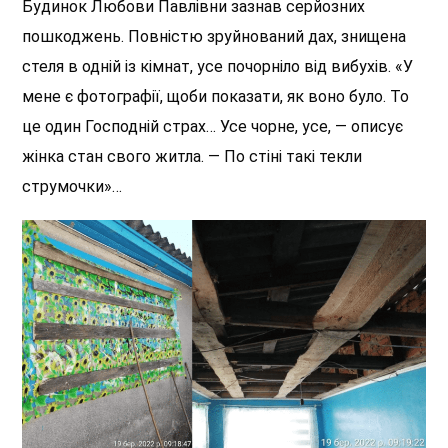
Будинок Любови Павлівни зазнав серйозних
пошкоджень. Повністю зруйнований дах, знищена
стеля в одній із кімнат, усе почорніло від вибухів. «У
мене є фотографії, щоби показати, як воно було. То
це один Господній страх… Усе чорне, усе, — описує
жінка стан свого житла. —
По
стіні такі текли
струмочки»…