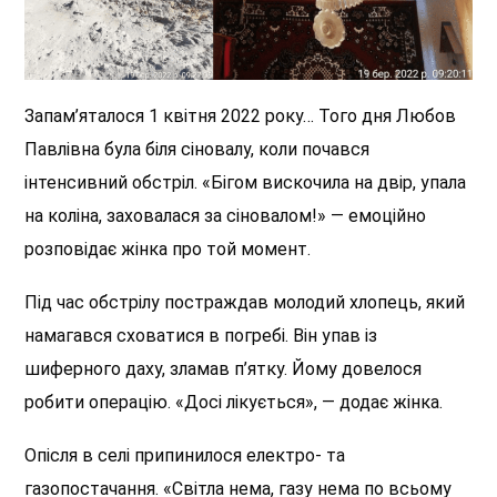
Запам’яталося 1 квітня 2022 року… Того дня Любов
Павлівна була біля сіновалу, коли почався
інтенсивний обстріл. «Бігом вискочила на двір, упала
на коліна, заховалася за сіновалом!» — емоційно
розповідає жінка про той момент.
Під час обстрілу постраждав молодий хлопець, який
намагався сховатися в погребі. Він упав із
шиферного даху, зламав п’ятку. Йому довелося
робити операцію. «Досі лікується», — додає жінка.
Опісля в селі припинилося електро- та
газопостачання. «Світла нема, газу нема
по
всьому