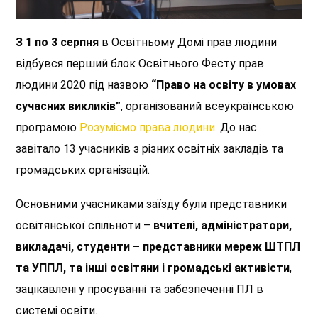
З 1 по 3 серпня
в Освітньому Домі прав людини
відбувся перший блок Освітнього Фесту прав
людини 2020 під назвою
“Право на освіту в умовах
сучасних викликів”
, організований всеукраїнською
програмою
Розуміємо права людини
. До нас
завітало 13 учасників з різних освітніх закладів та
громадських організацій.
Основними учасниками заїзду були представники
освітянської спільноти –
вчителі, адміністратори,
викладачі, студенти – представники мереж ШТПЛ
та УППЛ, та інші освітяни і громадські активісти
,
зацікавлені у просуванні та забезпеченні ПЛ в
системі освіти.