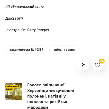
ГО
«
Український світ
»
Діксі Груп
Ілюстрація: Getty Images
законопроєкт № 10337
спільна заява
24
Голоси звільненої
Херсонщини: цивільні
полонені, катівні у
школах та російські
мародери