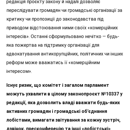
редакція проєкту закону й надалі дозволяє
переслідувати громадян чи громадські організації за
критику чи пропозиції до законодавства під
приводом відстоювання ними своїх «комерційних
інтересів». Останні сформульовано нечітко — будь-
яка пожертва на підтримку організації для
адвокатування антикорупційних, політичних чи інших
реформ може вважатись її «комерційним
інтересом».
Існує ризик, що комітет і загалом парламент
можуть ухвалити в цілому законопроєкт №10337 у
редакції, яка дозволить владі вважати будь-яких
активних громадян і громадські об’єднання
лобістами, вимагати звітування за кожну зустріч,
дзвінок, пресконферецію та інші «лобістські»