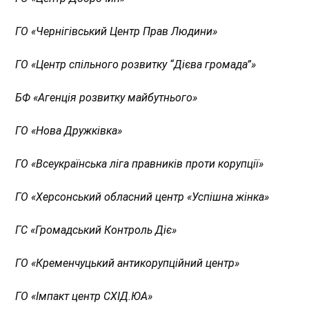
ГО
«
Чернігівський Центр Прав Людини
»
ГО
«
Центр спільного розвитку “Дієва громада”
»
БФ «Агенція розвитку майбутнього»
ГО
«
Нова Дружківка
»
ГО
«
Всеукраїнська ліга правників проти корупції
»
ГО «Херсонський обласний центр «Успішна жінка»
ГС
«
Громадський Контроль Діє
»
ГО
«
Кременчуцький антикорупційний центр
»
ГО
«
Імпакт центр СХІД.ЮА
»