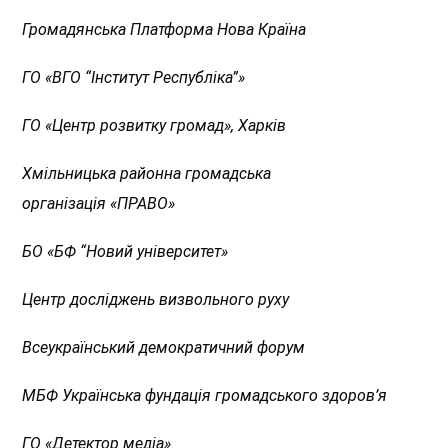
Громадянська Платформа Нова Країна
ГО
«
ВГО “Інститут Республіка”
»
ГО
«
Центр розвитку громад
»
, Харків
Хмільницька районна громадська
організація
«
ПРАВО
»
БО
«
БФ “Новий університет
»
Центр досліджень визвольного руху
Всеукраїнський демократичний форум
МБФ Українська фундація громадського здоров’я
ГО
«
Детектор меді
а»