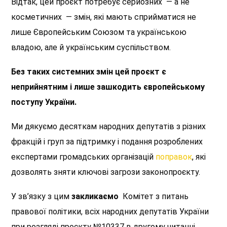
Відтак, цей проєкт потребує серйозних — а не
косметичних — змін, які мають сприйматися не
лише Європейським Союзом та українською
владою, але й українським суспільством.
Без таких системних змін цей проєкт є
неприйнятним і лише зашкодить європейському
поступу України.
Ми дякуємо десяткам народних депутатів з різних
фракцій і груп за підтримку і подання розроблених
експертами громадських організацій
поправок
, які
дозволять зняти ключові загрози законопроєкту.
У зв’язку з цим
закликаємо
Комітет з питань
правової політики, всіх народних депутатів України
при розгляді проєкту №10337 в другому читанні