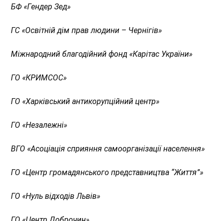
БФ
«
Гендер Зед
»
ГС
«
Освітній дім прав людини – Чернігів
»
Міжнародний благодійний фонд
«
Карітас України
»
ГО
«
КРИМСОС
»
ГО
«
Харківський антикорупційний центр
»
ГО
«
Незалежні
»
ВГО
«
Асоціація сприяння самоорганізації населення
»
ГО
«
Центр громадянського представництва “Життя”
»
ГО
«
Нуль відходів Львів
»
ГО
«
Центр Доброчин
»