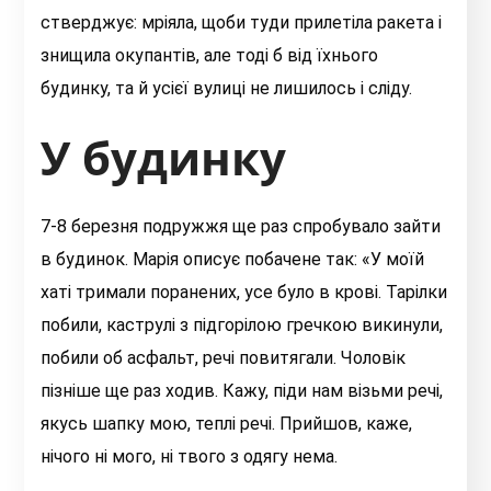
стверджує: мріяла, щоби туди прилетіла ракета і
знищила окупантів, але тоді б від їхнього
будинку, та й усієї вулиці не лишилось і сліду.
У будинку
7-8 березня подружжя ще раз спробувало зайти
в будинок. Марія описує побачене так: «У моїй
хаті тримали поранених, усе було в крові. Тарілки
побили, каструлі з підгорілою гречкою викинули,
побили об асфальт, речі повитягали. Чоловік
пізніше ще раз ходив. Кажу, піди нам візьми речі,
якусь шапку мою, теплі речі. Прийшов, каже,
нічого ні мого, ні твого з одягу нема.