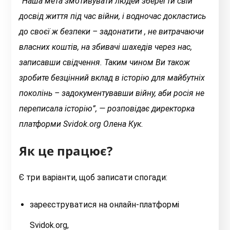
“Наша мета змотивувати людей зберегти свій
досвід життя під час війни, і водночас докластись
до своєї ж безпеки – задонатити , не витрачаючи
власних коштів, на збивачі шахедів через нас,
записавши свідчення. Таким чином Ви також
зробите безцінний вклад в історію для майбутніх
поколінь – задокументувавши війну, аби росія не
переписала історію”, — розповідає директорка
платформи Svidok.org Олена Кук.
Як це працює?
Є три варіанти, щоб записати спогади:
зареєструватися на онлайн-платформі
Svidok.org,