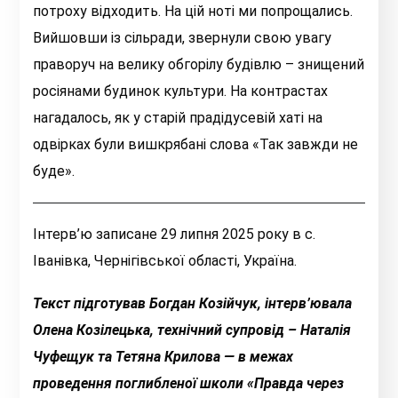
потроху відходить. На цій ноті ми попрощались.
Вийшовши із сільради, звернули свою увагу
праворуч на велику обгорілу будівлю – знищений
росіянами будинок культури. На контрастах
нагадалось, як у старій прадідусевій хаті на
одвірках були вишкрябані слова «Так завжди не
буде».
Інтерв’ю записане 29 липня 2025 року в с.
Іванівка, Чернігівської області, Україна.
Текст підготував Богдан Козійчук, інтерв’ювала
Олена Козілецька, т
ехнічний супровід – Наталія
Чуфещук та Тетяна Крилова —
в межах
проведення
поглибленої школи «Правда через