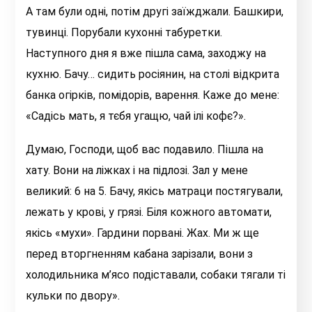
А там були одні, потім другі заїжджали. Башкири,
тувинці. Порубали кухонні табуретки.
Наступного дня я вже пішла сама, заходжу на
кухню. Бачу… сидить росіянин, на столі відкрита
банка огірків, помідорів, варення. Каже до мене:
«Садісь мать, я тєбя угащю, чай ілі кофє?».
Думаю, Господи, щоб вас подавило. Пішла на
хату. Вони на ліжках і на підлозі. Зал у мене
великий: 6 на 5. Бачу, якісь матраци постягували,
лежать у крові, у грязі. Біля кожного автомати,
якісь «мухи». Гардини порвані. Жах. Ми ж ще
перед вторгненням кабана зарізали, вони з
холодильника м’ясо подіставали, собаки тягали ті
кульки по двору».