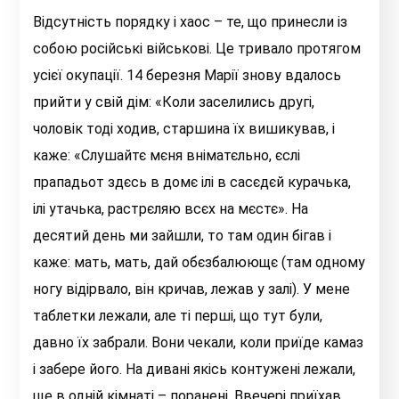
Відсутність порядку і хаос – те, що принесли із
собою російські військові. Це тривало протягом
усієї окупації. 14 березня Марії знову вдалось
прийти у свій дім: «Коли заселились другі,
чоловік тоді ходив, старшина їх вишикував, і
каже: «Слушайтє мєня вніматєльно, єслі
прападьот здєсь в домє ілі в сасєдєй курачька,
ілі утачька, растрєляю всєх на мєстє». На
десятий день ми зайшли, то там один бігав і
каже: мать, мать, дай обєзбалюющє (там одному
ногу відірвало, він кричав, лежав у залі). У мене
таблетки лежали, але ті перші, що тут були,
давно їх забрали. Вони чекали, коли приїде камаз
і забере його. На дивані якісь контужені лежали,
ще в одній кімнаті – поранені. Ввечері приїхав