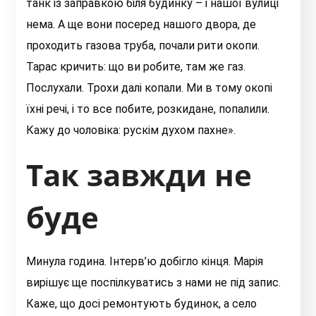
танк із заправкою біля будинку – і нашої вулиці
нема. А ще вони посеред нашого двора, де
проходить газова труба, почали рити окопи.
Тарас кричить: що ви робите, там же газ.
Послухали. Трохи далі копали. Ми в тому окопі
їхні речі, і то все побите, розкидане, попалили.
Кажу до чоловіка: рускім духом пахне».
Так завжди не
буде
Минула година. Інтерв’ю добігло кінця. Марія
вирішує ще поспілкуватись з нами не під запис.
Каже, що досі ремонтують будинок, а село