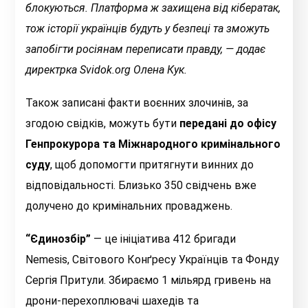
блокуються. Платформа ж захищена від кібератак,
тож історії українців будуть у безпеці та зможуть
запобігти росіянам переписати правду, — додає
директрка Svidok.org Олена Кук.
Також записані факти воєнних злочинів, за
згодою свідків, можуть бути
передані до офісу
Генпрокурора та Міжнародного кримінального
суду
, щоб допомогти притягнути винних до
відповідальності. Близько 350 свідчень вже
долучено до кримінальних проваджень.
“Єдинозбір”
— це ініціатива 412 бригади
Nemesis, Світового Конґресу Українців та Фонду
Сергія Притули. Збираємо 1 мільярд гривень на
дрони-перехоплювачі шахедів та