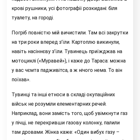
крові рушники, усі фотографії розкидані: біля
туалету, на городі.
Погріб повністю мій вичистили. Там всі закрутки
на три роки вперед з’їли. Картоплю викинули,
навіть насіннєву з’їли. Тувинець приїжджав на
мотоциклі («Муравей»), і каже до Тараса: можна
у вас чємта падживітса, а ж нічого нема. То він
поїхав».
Тувинці та інші етноси в складі окупаційних
військ не розуміли елементарних речей.
Наприклад, вони замість того, щоб увімкнути газ
у пічці, не перекривши газову колонку, палили
там дровами. Жінка каже: «Один вибух газу –