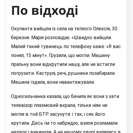
По відході
Окупанти вийшли із села на теплого Олексія, 30
березня. Марія розповідає: «Швидко вийшли.
Малий такий тувинець по телефону каже: «Я вас
понял, 15 мінут». Грузили, що могли. Машину
пральну вони відкрутили нашу, але не встигли
погрузити. Каструлі, речі, рушники позабирали.
Машина їздила, вони навантажували.
Односельчанка казала, що бачила як вони з хати
телевізор плазмовий вкрали, тільки ніяк не
могли в той БТР засунути: і так, і сяк його
крутили. Десь їм то набридло, взяли розламали
надвоє і викинули. А на нашому дворі валялись в