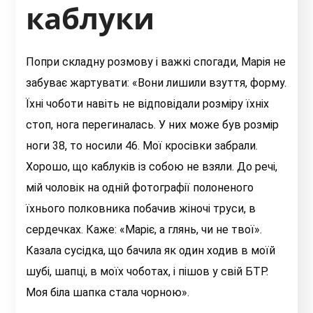
каблуки
Попри складну розмову і важкі спогади, Марія не
забуває жартувати: «Вони лишили взуття, форму.
Їхні чоботи навіть не відповідали розміру їхніх
стоп, нога перегиналась. У них може був розмір
ноги 38, то носили 46. Мої кросівки забрали.
Хорошо, що каблуків із собою не взяли. До речі,
мій чоловік на одній фотографії полоненого
їхнього полковника побачив жіночі труси, в
сердечках. Каже: «Маріє, а глянь, чи не твої».
Казала сусідка, що бачила як один ходив в моїй
шубі, шапці, в моїх чоботах, і пішов у свій БТР.
Моя біла шапка стала чорною».