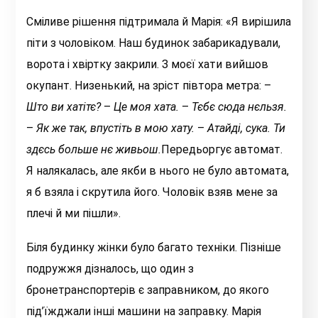
Сміливе рішення підтримала й Марія: «Я вирішила
піти з чоловіком. Наш будинок забарикадували,
ворота і хвіртку закрили. З моєї хати вийшов
окупант. Низенький, на зріст півтора метра: –
Што ви хатітє?
–
Це моя хата.
–
Тєбє сюда нєльзя.
–
Як же так, впустіть в мою хату.
–
Атайді, сука. Ти
здєсь больше нє живьош.
Передьоргує автомат.
Я налякалась, але якби в нього не було автомата,
я б взяла і скрутила його. Чоловік взяв мене за
плечі й ми пішли».
Біля будинку жінки було багато техніки. Пізніше
подружжя дізналось, що один з
бронетранспортерів є заправником, до якого
під’їжджали інші машини на заправку. Марія