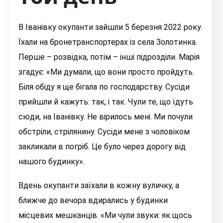
В Іванівку окупанти зайшли 5 березня 2022 року.
Їхали на бронетранспортерах із села Золотинка.
Перше – розвідка, потім – інші підрозділи. Марія
згадує: «Ми думали, що вони просто пройдуть.
Біля обіду я ще бігала по господарству. Сусіди
прийшли й кажуть: так, і так. Чули те, що їдуть
сюди, на Іванівку. Не вірилось мені. Ми почули
обстріли, стрілянину. Сусіди мене з чоловіком
закликали в погріб. Це було через дорогу від
нашого будинку».
Вдень окупанти заїхали в кожну вуличку, а
ближче до вечора вдирались у будинки
місцевих мешканців. «Ми чули звуки: як щось