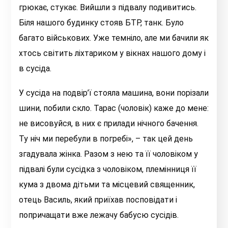
грюкає, стукає. Вийшли з підвалу подивитись.
Біля нашого будинку стояв БТР, танк. Було
багато військових. Уже темніло, але ми бачили як
хтось світить ліхтариком у вікнах нашого дому і
в сусіда.
У сусіда на подвір’ї стояла машина, вони порізали
шини, побили скло. Тарас (чоловік) каже до мене:
не висовуйся, в них є прилади нічного бачення.
Ту ніч ми перебули в погребі», – так цей день
згадувала жінка. Разом з нею та її чоловіком у
підвалі були сусідка з чоловіком, племінниця її
кума з двома дітьми та місцевий священник,
отець Василь, який приїхав посповідати і
попричащати вже лежачу бабусю сусідів.