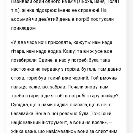
Називали один одного на ім’я (Льоха, Ваня, Толя і
т.п.); жінка підозрює: імена не справжні. На
восьмий чи дев’ятий день в погріб постукали
прикладом.
«У два часа ночі приходять, кажуть: нам нада
гітара, нам нада водка. Кажу: та ви ж усе все
позабирали. Єдине, в нас у погребі була така
настоянка на перваку з горіхів, бутель там давно
стояв, горіх був такий вже чорний. Той вмочив
пальця, каже: во, забрав. Почали знову: нам
треба гітари, а де я тобі в погребі гітару знайду?
Сусідка, що з нами сиділа, сказала, що в неї є
балалайка. Вона в неї реально була. Тож їхній
національний інструмент, а вони не взяли», –
жінка каже, що навідувались вони за спиртним