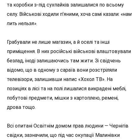
та коробки з-під сухпайків залишалися по всьому
селу. Військові ходили п’яними, хоча самі казали:
«нам
пить нельзя»
.
Грабували не лише магазин, а й оселі та інші
приміщення. В них російські військові влаштовували
безлад, іноді залишаючись там жити. Зі свідчень
відомо, що в одному з сараїв вони розстріляли
телевізори, залишивши напис «Хохол ТВ». На
позиціях в лісі та на полі лишалися викрадені меблі,
побутові предмети, мішки з картоплею, ремені,
дрова тощо.
Всі опитані Освітнім домом прав людини — Чернігів
свідки, зазначили, що під час окупації Малинівки