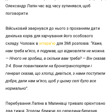
Олександр Лапін час від часу зупинявся, щоб
поговорити.
Військовий звернувся до нього з проханням дати
декілька корів для харчування його особового
складу. Чоловік в
інтерв’ю
для ЗМІ розповів:
“Каже,
нам треба м’ясо, я подумав, що відмовляти не можна.
— Нічого не зробиш, а скільки вам треба? — Він сказав
3-4. Вони повантажили на бронетранспортери і
генерал сказав, що хлопці, дивіться, з нами поступили
добре, дали нам м’ясо, щоб у цьому селі було все
нормально”
.
Перебування Лапіна в Малинівці тривало орієнтовно
два тижні. Згодом, ближче до середини березня,