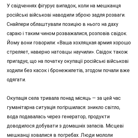
У свідченнях фігурує випадок, коли на мешканця
російські військові наводили зброю задля розваги.
Снайпери облаштували позицію в нього на даху
сараю і таким чином розважалися, розповів свідок.
Йому вони говорили: «Ваша хохляцкая армия хорошо
стреляет, наверно натовцы научили». Свідок також
пригадує, що на початку окупації російські військові
ходили без касок і бронежилетів, згодом почали вже
одягати.
Окупація села тривала понад місяць — за цей час
гуманітарна ситуація погіршилася: зникло світло,
вода подавалась через генератор, продукти
доводилося добувати з домашніх запасів. Місцеві
мешканці ховалися в погребах. Люди мололи