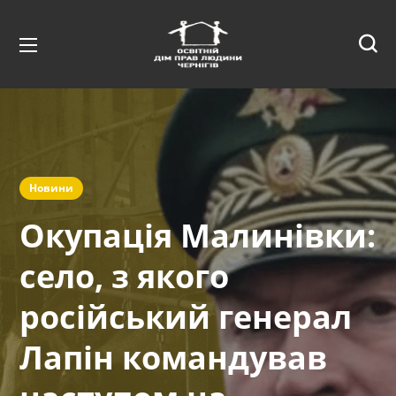
Новини
Окупація Малинівки:
село, з якого
російський генерал
Лапін командував