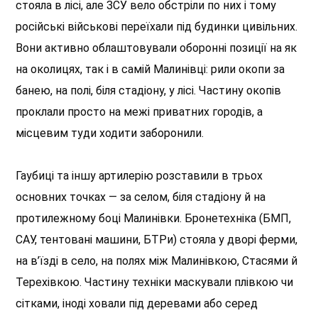
стояла в лісі, але ЗСУ вело обстріли по них і тому
російські військові переїхали під будинки цивільних.
Вони активно облаштовували оборонні позиції на як
на околицях, так і в самій Малинівці: рили окопи за
банею, на полі, біля стадіону, у лісі. Частину окопів
проклали просто на межі приватних городів, а
місцевим туди ходити заборонили.
Гаубиці та іншу артилерію розставили в трьох
основних точках — за селом, біля стадіону й на
протилежному боці Малинівки. Бронетехніка (БМП,
САУ, тентовані машини, БТРи) стояла у дворі ферми,
на в’їзді в село, на полях між Малинівкою, Стасями й
Терехівкою. Частину техніки маскували плівкою чи
сітками, іноді ховали під деревами або серед