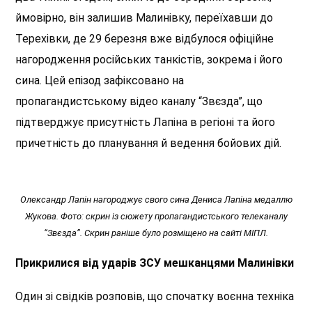
ймовірно, він залишив Малинівку, переїхавши до
Терехівки, де 29 березня вже відбулося офіційне
нагородження російських танкістів, зокрема і його
сина. Цей епізод зафіксовано на
пропагандистському відео каналу “Звєзда”, що
підтверджує присутність Лапіна в регіоні та його
причетність до планування й ведення бойових дій.
Олександр Лапін нагороджує свого сина Дениса Лапіна медаллю
Жукова. Фото: скрин із сюжету пропагандистського телеканалу
“Звєзда”. Скрин раніше було розміщено на сайті МІПЛ.
Прикрилися від ударів ЗСУ мешканцями Малинівки
Один зі свідків розповів, що спочатку воєнна техніка