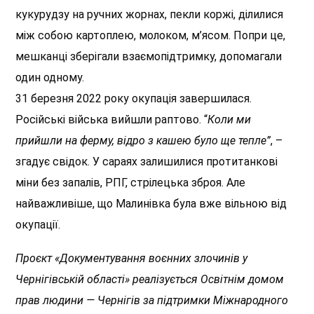
кукурудзу на ручних жорнах, пекли коржі, ділилися
між собою картоплею, молоком, м’ясом. Попри це,
мешканці зберігали взаємопідтримку, допомагали
один одному.
31 березня 2022 року окупація завершилася.
Російські війська вийшли раптово. “
Коли ми
прийшли на ферму, відро з кашею було ще тепле”
, –
згадує свідок. У сараях залишилися протитанкові
міни без запалів, РПГ, стрілецька зброя. Але
найважливіше, що Малинівка була вже вільною від
окупації.
Проєкт «Документування воєнних злочинів у
Чернігівській області» реалізується Освітнім домом
прав людини — Чернігів за підтримки Міжнародного