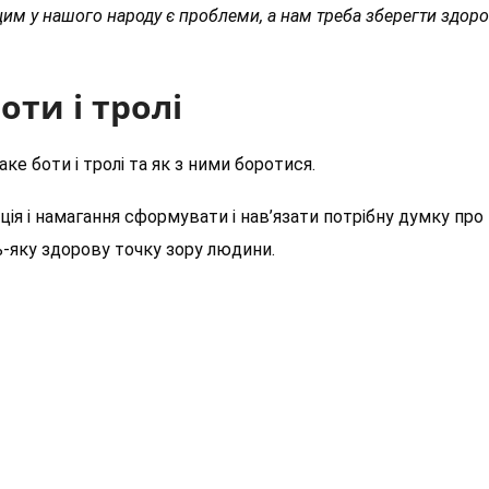
им у нашого народу є проблеми, а нам треба зберегти здоро
оти і тролі
ке боти і тролі та як з ними боротися.
ія і намагання сформувати і нав’язати потрібну думку про
-яку здорову точку зору людини.