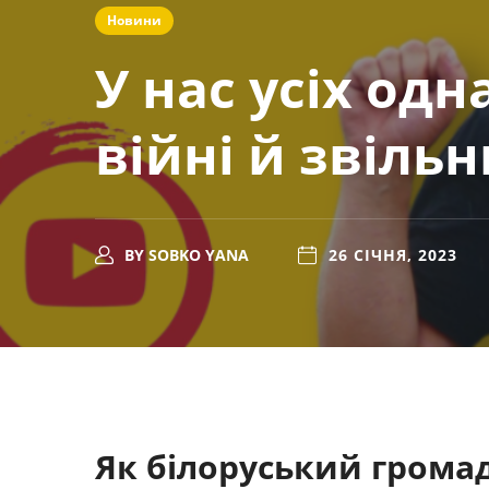
Новини
У нас усіх од
війні й звіль
BY
SOBKO YANA
26 СІЧНЯ, 2023
Як білоруський грома