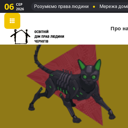
06
СЕР
Розуміємо права людини
●
Мережа домі
2026
Про н