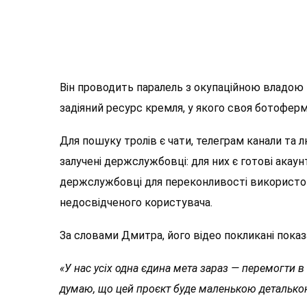
Він проводить паралель з окупаційною владою 
задіяний ресурс кремля, у якого своя ботофер
Для пошуку тролів є чати, телеграм канали та л
залучені держслужбовці: для них є готові акаунт
держслужбовці для переконливості використову
недосвідченого користувача.
За словами Дмитра, його відео покликані показ
«У нас усіх одна єдина мета зараз — перемогти в ц
думаю, що цей проєкт буде маленькою деталько