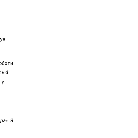
був
роботи
ські
 у
ра». Я