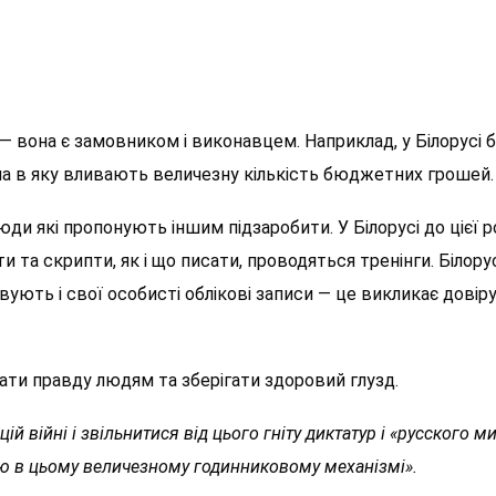
— вона є замовником і виконавцем. Наприклад, у Білорусі 
ма в яку вливають величезну кількість бюджетних грошей.
юди які пропонують іншим підзаробити. У Білорусі до цієї 
и та скрипти, як і що писати, проводяться тренінги. Білору
ють і свої особисті облікові записи — це викликає довіру
ати правду людям та зберігати здоровий глузд.
ій війні і звільнитися від цього гніту диктатур і «русского ми
ю в цьому величезному годинниковому механізмі».