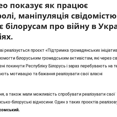
ео показує як працює
олі, маніпуляція свідомістю
є білорусам про війну в Укра
іях.
ві реалізується проєкт «Підтримка громадянських ініціати
помогти білоруським громадським активістам, які через 
ені покинути Республіку Білорусь і зараз перебувають на т
мають мотивацію та бажання реалізувати свої власні
я, а також мали можливість спробувати реалізувати свої
ько-білоруські відносини. Один з таких проєктів реалізов
омський.