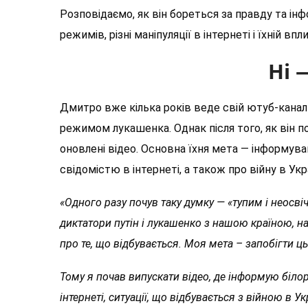
Розповідаємо, як він бореться за правду та інф
режимів, різні маніпуляції в інтернеті і їхній вп
Ні 
Дмитро вже кілька років веде свій ютуб-канал «
режимом лукашенка. Однак після того, як він по
оновлені відео. Основна їхня мета — інформува
свідомістю в інтернеті, а також про війну в Украї
«Одного разу почув таку думку — «тупим і неосві
диктатори путін і лукашенко з нашою країною, 
про те, що відбувається. Моя мета – запобігти ц
Тому я почав випускати відео, де інформую білор
інтернеті, ситуації, що відбувається з війною в Укр