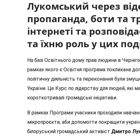
Лукомський через від
пропаганда, боти та тр
інтернеті та розповіда
та їхню роль у цих под
На базі Освітнього дому прав людини в Черніго
рамках якого є Освітня програма покликана до
політичну діяльність та переконання були змуш
України. Це Курс по лідерству для людей, які 
короткотривалі громадські ініціативи.
В рамках Програми учасники проходили навчанн
мікропроєкти, аби допомогти покращити українс
білоруський громадський активіст
Дмитро Лук