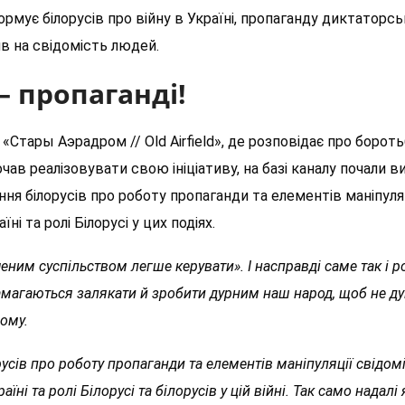
ормує білорусів про війну в Україні, пропаганду диктаторс
лив на свідомість людей.
— пропаганді!
Стары Аэрадром // Old Airfield», де розповідає про бороть
чав реалізовувати свою ініціативу, на базі каналу почали 
ння білорусів про роботу пропаганди та елементів маніпуля
ні та ролі Білорусі у цих подіях.
ченим суспільством легше керувати». І насправді саме так і 
намагаються залякати й зробити дурним наш народ, щоб не д
ьому.
усів про роботу пропаганди та елементів маніпуляції свідом
аїні та ролі Білорусі та білорусів у цій війні. Так само надалі 