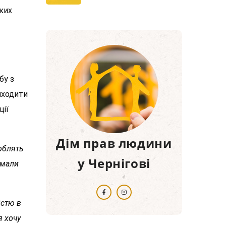
ьких
бу з
виходити
ції
Дім прав людини
роблять
у Чернігові
умали
істю в
я хочу