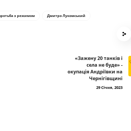
оротьба з режимом
Дмитро Лукомський
«Зажену 20 танків і
села не буде» -
окупація Андріївки на
Чернігівщині
29 Січня, 2023