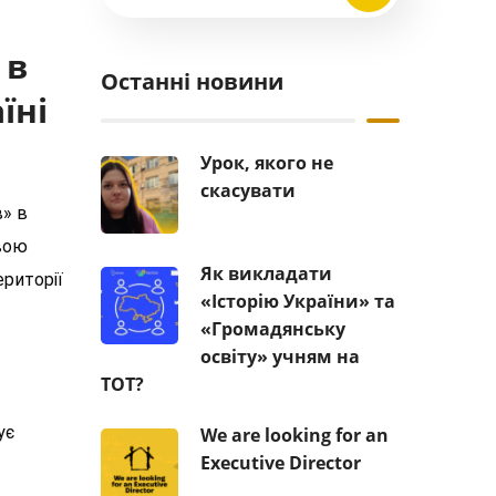
 в
Останні новини
їні
Урок, якого не
скасувати
в» в
свою
Як викладати
ериторії
«Історію України» та
«Громадянську
освіту» учням на
ТОТ?
ує
We are looking for an
Executive Director