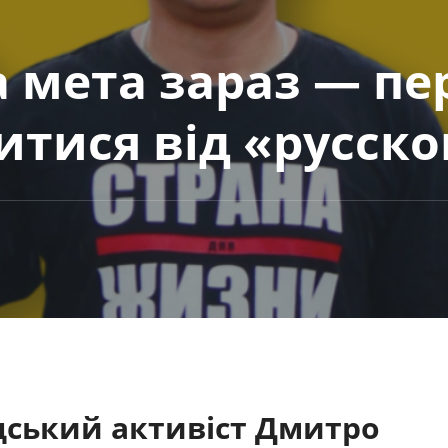
на мета зараз — пе
нитися від «русск
дський активіст Дмитро