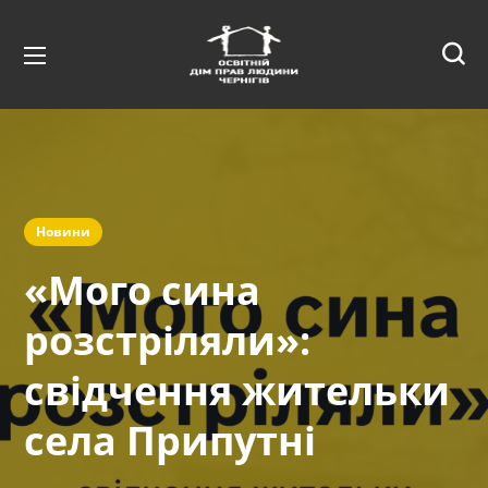
Новини
«Мого сина
розстріляли»:
свідчення жительки
села Припутні