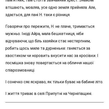
пам’ятник; там стоїть звичайний хрест. Знайомі
втішають, мовляв, усе одно земля прийняла. Але,
здається, для пані Н. таки є різниця.
Говорячи про пережите, Н. не плаче, тримається
мужньо. Іноді Айра, мала бешкетниця, ніби
відчуваючи, що біль хазяйки стає нестерпним,
робить щось миле та дурненьке: ганяється за
хвостиком чи норовить вкусити нас за кросівки. І
посмішка знову повертається на обличчя нашої
співрозмовниці.
І сонечко сяє яскраво, як тільки буває на бабине літо.
І життя триває в селі Припутні на Чернігівщині.