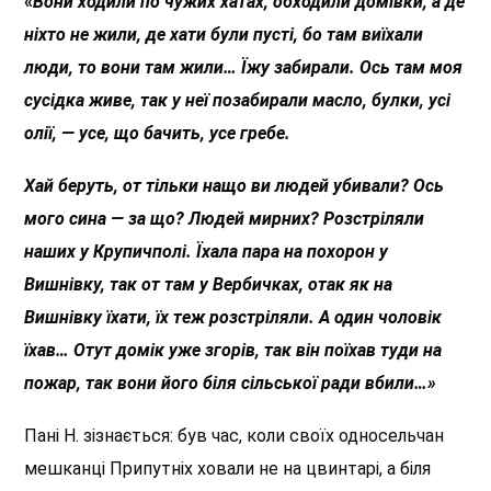
«
Вони ходили по чужих хатах, обходили домівки, а де
ніхто не жили, де хати були пусті, бо там виїхали
люди, то вони там жили… Їжу забирали. Ось там моя
сусідка живе, так у неї позабирали масло, булки, усі
олії, — усе, що бачить, усе гребе.
Хай беруть, от тільки нащо ви людей убивали? Ось
мого сина — за що? Людей мирних? Розстріляли
наших у Крупичполі. Їхала пара на похорон у
Вишнівку, так от там у Вербичках, отак як на
Вишнівку їхати, їх теж розстріляли. А один чоловік
їхав… Отут домік уже згорів, так він поїхав туди на
пожар, так вони його біля сільської ради вбили…»
Пані Н. зізнається: був час, коли своїх односельчан
мешканці Припутніх ховали не на цвинтарі, а біля