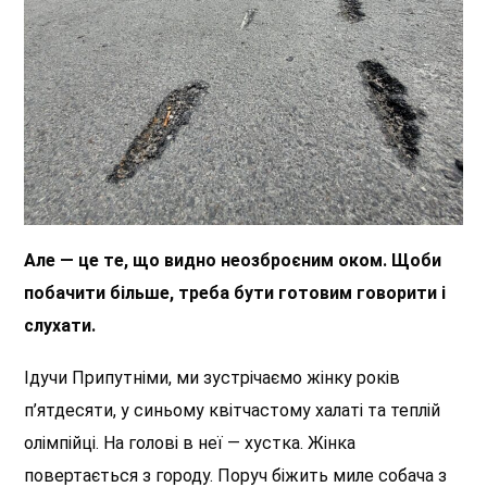
Але — це те, що видно неозброєним оком. Щоби
побачити більше, треба бути готовим говорити і
слухати.
Ідучи Припутніми, ми зустрічаємо жінку років
п’ятдесяти, у синьому квітчастому халаті та теплій
олімпійці. На голові в неї — хустка. Жінка
повертається з городу. Поруч біжить миле собача з