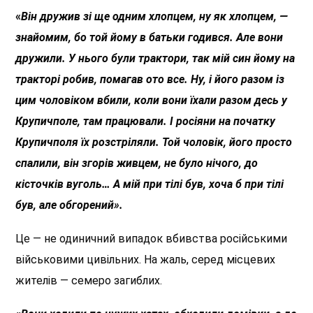
«
Він дружив зі ще одним хлопцем, ну як хлопцем, —
знайомим, бо той йому в батьки годився. Але вони
дружили. У нього були трактори, так мій син йому на
тракторі робив, помагав ото все. Ну, і його разом із
цим чоловіком вбили, коли вони їхали разом десь у
Крупичполе, там працювали. І росіяни на початку
Крупичполя їх розстріляли. Той чоловік, його просто
спалили, він згорів живцем, не було нічого, до
кісточків вуголь… А мій при тілі був, хоча б при тілі
був, але обгорений».
Це — не одиничний випадок вбивства російськими
військовими цивільних. На жаль, серед місцевих
жителів — семеро загиблих.