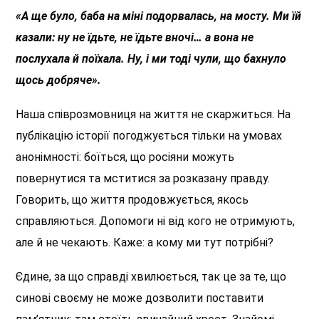
«А ще було, баба на міні подорвалась, на мосту. Ми їй
казали: ну не їдьте, не їдьте вночі… а вона не
послухала й поїхала. Ну, і ми тоді чули, що бахнуло
щось добряче».
Наша співрозмовниця на життя не скаржиться. На
публікацію історії погоджується тільки на умовах
анонімності: боїться, що росіяни можуть
повернутися та мститися за розказану правду.
Говорить, що життя продовжується, якось
справляються. Допомоги ні від кого не отримують,
але й не чекають. Каже: а кому ми тут потрібні?
Єдине, за що справді хвилюється, так це за те, що
синові своєму не може дозволити поставити