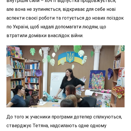
внутрішні сили – хоч її відпустка продовжується,
але вона не зупиняється, відкриває для себе нові
аспекти своєї роботи та готується до нових поїздок
по Україні, щоб надалі допомагати людям, що
втратили домівки внаслідок війни.
До того ж учасники програми дотепер спілкуються,
стверджує Тетяна, надсилають одне одному