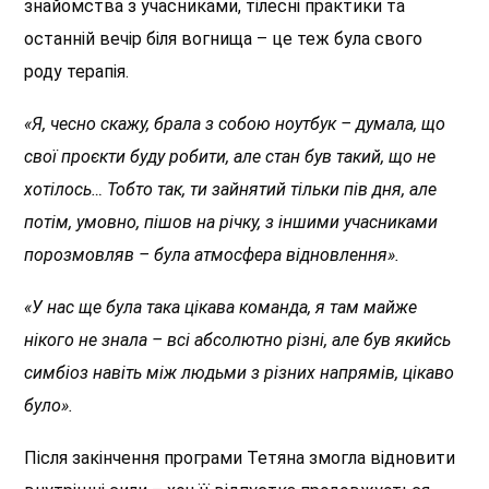
знайомства з учасниками, тілесні практики та
останній вечір біля вогнища – це теж була свого
роду терапія.
«Я, чесно скажу, брала з собою ноутбук – думала, що
свої проєкти буду робити, але стан був такий, що не
хотілось… Тобто так, ти зайнятий тільки пів дня, але
потім, умовно, пішов на річку, з іншими учасниками
порозмовляв – була атмосфера відновлення».
«У нас ще була така цікава команда, я там майже
нікого не знала – всі абсолютно різні, але був якийсь
симбіоз навіть між людьми з різних напрямів, цікаво
було».
Після закінчення програми Тетяна змогла відновити