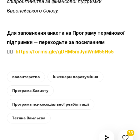
співробітництва за фінансової підтримки
Європейського Союзу.
Для заповнення анкети на Програму термінової
підтримки — переходьте за посиланням
👉🏻
https://forms.gle/gDHM5mJynWnM55Hs5
волонтерство
Інженери порозуміння
Програма Захисту
Програма психосоціальної реабілітації
Тетяна Ваильєва
33