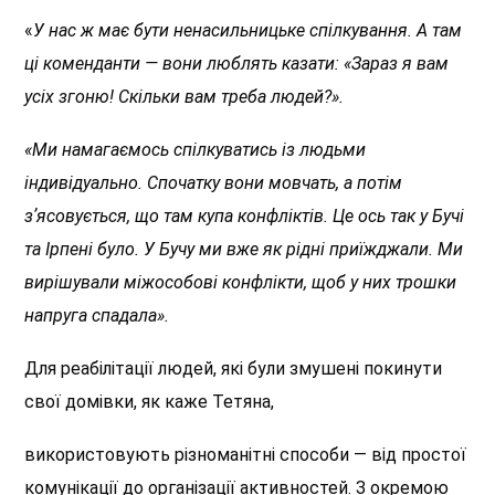
«
У нас ж має бути ненасильницьке спілкування. А там
ці коменданти — вони люблять казати: «Зараз я вам
усіх згоню! Скільки вам треба людей?».
«Ми намагаємось спілкуватись із людьми
індивідуально. Спочатку вони мовчать, а потім
зʼясовується, що там купа конфліктів. Це ось так у Бучі
та Ірпені було. У Бучу ми вже як рідні приїжджали. Ми
вирішували міжособові конфлікти, щоб у них трошки
напруга спадала».
Для реабілітації людей, які були змушені покинути
свої домівки, як каже Тетяна,
використовують різноманітні способи — від простої
комунікації до організації активностей. З окремою