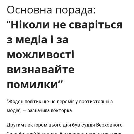
Основна порада:
“
Ніколи не сваріться
з медіа і за
можливості
визнавайте
помилки”
“Жоден політик ще не переміг у протистоянні з
медіа”, — зазначила лекторка.
Другим лектором цього дня був суддя Верховного
Суду Аркадій Бущенко. Він розповів про структуру